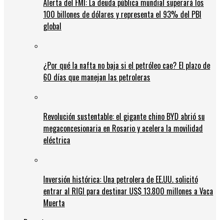
Alerta del FMI: La deuda pública mundial superará los
100 billones de dólares y representa el 93% del PBI
global
¿Por qué la nafta no baja si el petróleo cae? El plazo de
60 días que manejan las petroleras
Revolución sustentable: el gigante chino BYD abrió su
megaconcesionaria en Rosario y acelera la movilidad
eléctrica
Inversión histórica: Una petrolera de EE.UU. solicitó
entrar al RIGI para destinar US$ 13.800 millones a Vaca
Muerta