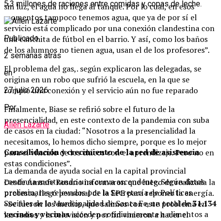
5,3 millones de raciones entre comidas y copas de leche.
sin luz, el agua no llega al tanque. Por lo cual, en esos
momentos tampoco tenemos agua, que ya de por sí el
servicio está complicado por una conexión clandestina con
una canchita de fútbol en el barrio. Y así, como los baños
Publicado
de los alumnos no tienen agua, usan el de los profesores”.
2 semanas atrás
El problema del gas,. según explicaron las delegadas, se
en
origina en un robo que sufrió la escuela, en la que se
rompió una conexión y el servicio aún no fue reparado
27 julio 2026
Por
Finalmente, Biase se refirió sobre el futuro de la
presencialidad, en este contexto de la pandemia con suba
Ailén Lazarte
de casos en la ciudad: “Nosotros a la presencialidad la
necesitamos, lo hemos dicho siempre, porque es lo mejor
Consolidación y crecimiento de la red de asistencia
para el vínculo de los chicos con el aprendizaje. Pero no en
estas condiciones”.
La demanda de ayuda social en la capital provincial
continúa mostrando una curva ascendente. Según datos
Desde Amsafe Rosario informaron que luego de realizada la
preliminares relevados por la Secretaría de Políticas
protesta, llegó personal de la EPE para reponer la energía.
Sociales de la Municipalidad de Santa Fe, un total de
31.134
«Se fueron los medios, que salimos con este problema en
vecinos y vecinas
acceden cotidianamente a alimentos a
las radios y la televisión y por fin vinieron a hacer el