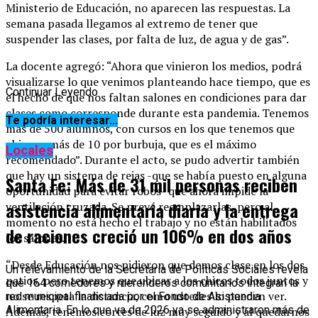
Ministerio de Educación, no aparecen las respuestas. La
semana pasada llegamos al extremo de tener que
suspender las clases, por falta de luz, de agua y de gas”.
La docente agregó: “Ahora que vinieron los medios, podrá
visualizarse lo que venimos planteando hace tiempo, que es
Continuar Leyendo
el hecho de que nos faltan salones en condiciones para dar
clases como corresponde durante esta pandemia. Tenemos
Te podría interesar...
más de 500 alumnos, con cursos en los que tenemos que
ubicar a más de 10 por burbuja, que es el máximo
Locales
recomendado”. Durante el acto, se pudo advertir también
que hay un sistema de rejas -que se había puesto en alguna
Santa Fe: Más de 31 mil personas reciben
oportunidad para evitar robos- que ahora impide la
asistencia alimentaria diaria y la entrega
ventilación cruzada. Se prevé reemplazarlas, pero al
momento no está hecho el trabajo y no están habilitados
de raciones creció un 106% en dos años
los salones.
“Desde Educación nos pidieron que demos clase en los dos
Un relevamiento de la Secretaría de Políticas Sociales revela
patios, pero tenemos que ubicar a los chicos todos juntos y
que 164 comedores y merenderos comunitarios integran la
no se respeta la distancia, como ustedes lo pueden ver.
red municipal financiada por el Fondo de Asistencia
Alimentaria. En lo que va de 2026 ya se administraron más de
Además, tenemos cortes de luz muy seguido y al quedarnos