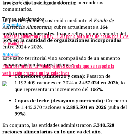
través del sistema de comedores y merenderos
arreglo», dijo la delegada docente.
comunitarios.
Temas relacionados:
La política pública, sostenida mediante el
Fondo de
Siguente
Asistencia Alimentaria
, cubre actualmente a
164
instituciones barriales
, lo que refleja un incremento del
Docentes advierten que hay un 30 por ciento más de casos positivos
36% en la cantidad de organizaciones incorporadas
en escuelas
entre 2024 y 2026.
Anterior
Este salto territorial vino acompañado de un aumento
exponencial en las prestaciones:
Plaza Sarmiento: La Municipalidad controla que se respete la
ventilación cruzada en los colectivos
Comedores (almuerzo y cena):
Pasaron de
1.192.409 raciones en 2024 a
2.457.024 en 2026
, lo
que representa un incremento del
106%
.
Copas de leche (desayuno y merienda):
Crecieron
de 1.445.270 raciones a
2.883.504 en 2026
(suba del
99%
).
En conjunto, las entidades administraron
5.340.528
raciones alimentarias en lo que va del año
,