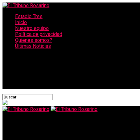
Estadio Tres
Inicio
Nuestro equipo
Política de privacidad
Quienes somos?
Últimas Noticias
CONECTATE CON NOSOTROS
El Tribuno Rosarino
En la provincia se «tilda» con rojo la presencialidad de las escue