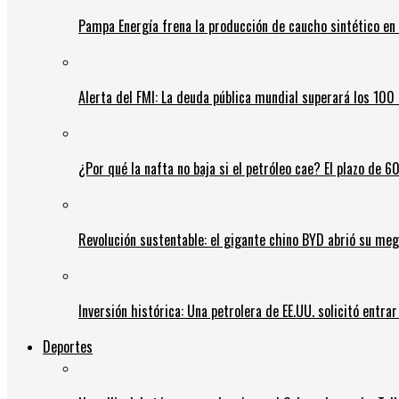
Pampa Energía frena la producción de caucho sintético en 
Alerta del FMI: La deuda pública mundial superará los 100 
¿Por qué la nafta no baja si el petróleo cae? El plazo de 
Revolución sustentable: el gigante chino BYD abrió su meg
Inversión histórica: Una petrolera de EE.UU. solicitó entr
Deportes