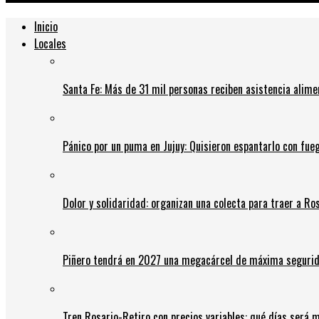
Inicio
Locales
Santa Fe: Más de 31 mil personas reciben asistencia alime
Pánico por un puma en Jujuy: Quisieron espantarlo con fue
Dolor y solidaridad: organizan una colecta para traer a Ros
Piñero tendrá en 2027 una megacárcel de máxima seguridad
Tren Rosario-Retiro con precios variables: qué días será m