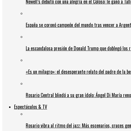
Newell’s debutó con una alegría en el Coloso: le ganó a Tal
España se coronó campeón del mundo tras vencer a Argent
La escandalosa presión de Donald Trump que doblegó los r
«Es un milagro»: el desesperante relato del padre de la b
Rosario Central blindó a su gran ídolo: Ángel Di María ren
Espectáculos & TV
Rosario vibra al ritmo del jazz: Más escenarios, cruces gen