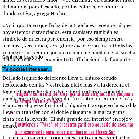
del mundo, por el escudo, por los colores, no importa
donde estés», agrega Nacho.
«No importa en que fecha de la Liga la estrenemos ni que
hoy estemos distanciados, esta camiseta también es
símbolo de nuestra pertenencia, por eso siempre sera
hermosa, sera única, sera gloriosa», cierran los futbolistas
rojinegros al tiempo que aparecen en el medio de la cancha
Continuar Leyendo
del Centro de Entrenamiento Griffa luciendo la flamante
indumentaria.
Te podría interesar...
Del lado izquierdo del frente lleva el clásico escudo
festoneado con las 7 estrellas plateadas y a la derecha el
logo de Umbro bordado. En el borde inferior izquierdo
Tragedia en la ruta 34: Un muerto tras un choque en cadena a
puede encontrarse la leyenda “No traten de entenderlo” y
la altura de Luis Palacios
el año en el que se fundó el club, mientras que en la espalda
lleva un transfer con el doble diamante la marca y una
cinta con la leyenda “El más grande del interior” en rojo y
Detuvieron a “Yaka”, el presunto gatillero acusado de asesinar
negro.
a un exprefecto para robarle en barrio Las Flores Sur
La camiseta ya genera opiniones contrapuestas entre los