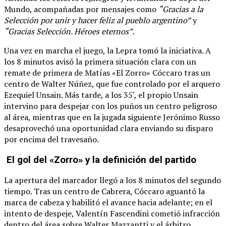
Mundo, acompañadas por mensajes como
“Gracias a la
Selección por unir y hacer feliz al pueblo argentino”
y
“Gracias Selección. Héroes eternos”
.
Una vez en marcha el juego, la Lepra tomó la iniciativa. A
los 8 minutos avisó la primera situación clara con un
remate de primera de Matías «El Zorro» Cóccaro tras un
centro de Walter Núñez, que fue controlado por el arquero
Ezequiel Unsain. Más tarde, a los 35′, el propio Unsain
intervino para despejar con los puños un centro peligroso
al área, mientras que en la jugada siguiente Jerónimo Russo
desaprovechó una oportunidad clara enviando su disparo
por encima del travesaño.
El gol del «Zorro» y la definición del partido
La apertura del marcador llegó a los 8 minutos del segundo
tiempo. Tras un centro de Cabrera, Cóccaro aguantó la
marca de cabeza y habilitó el avance hacia adelante; en el
intento de despeje, Valentín Fascendini cometió infracción
dentro del área sobre Walter Mazzantti y el árbitro