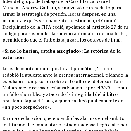
líder del grupo de trabajo de la Casa Blanca para el
Mundial, Andrew Giuliani, se movilizó de inmediato para
armar la estrategia de presión. Horas después, en una
maniobra exprés y sumamente cuestionada, el Comité
Disciplinario de la FIFA cedió, apelando al Artículo 27 de su
código para suspender la sanción automática de una fecha,
permitiendo que el futbolista jugara los octavos de final.
«Si no lo hacían, estaba arreglado»: La retórica de la
extorsión
Lejos de mantener una postura diplomática, Trump
redobló la apuesta ante la prensa internacional, tildando la
expulsión —un pisotón sobre el tobillo del defensor Tarik
Muharemović revisado exhaustivamente por el VAR— como
un fallo «horrible» y atacando la integridad del árbitro
brasileño Raphael Claus, a quien calificó públicamente de
«un poco sospechoso».
En una declaración que encendió las alarmas en el ámbito
institucional, el mandatario estadounidense llegó a afirmar
que, si la FIFA no levantaba el castigo, el torneo habría