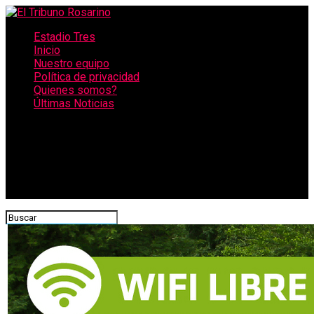
Estadio Tres
Inicio
Nuestro equipo
Política de privacidad
Quienes somos?
Últimas Noticias
CONECTATE CON NOSOTROS