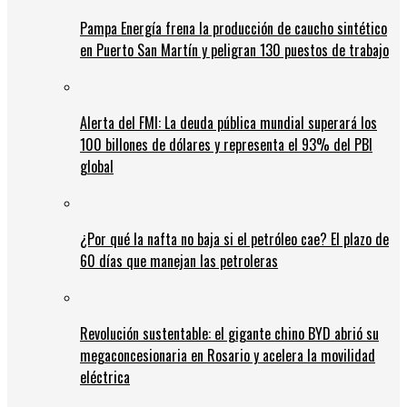
Pampa Energía frena la producción de caucho sintético
en Puerto San Martín y peligran 130 puestos de trabajo
Alerta del FMI: La deuda pública mundial superará los
100 billones de dólares y representa el 93% del PBI
global
¿Por qué la nafta no baja si el petróleo cae? El plazo de
60 días que manejan las petroleras
Revolución sustentable: el gigante chino BYD abrió su
megaconcesionaria en Rosario y acelera la movilidad
eléctrica