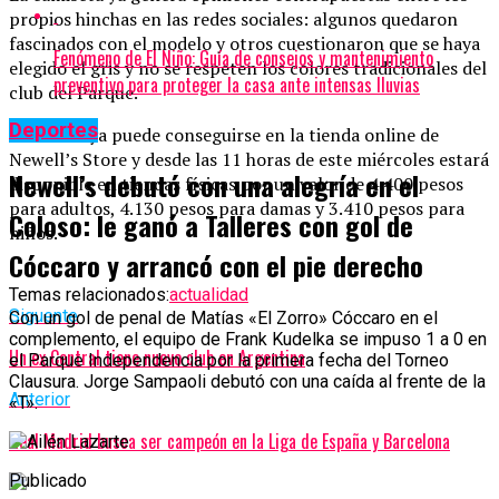
propios hinchas en las redes sociales: algunos quedaron
fascinados con el modelo y otros cuestionaron que se haya
Fenómeno de El Niño: Guía de consejos y mantenimiento
elegido el gris y no se respeten los colores tradicionales del
preventivo para proteger la casa ante intensas lluvias
club del Parque.
Deportes
La misma ya puede conseguirse en la tienda online de
Newell’s Store y desde las 11 horas de este miércoles estará
Newell’s debutó con una alegría en el
disponible en tiendas físicas por un valor de 4.400 pesos
para adultos, 4.130 pesos para damas y 3.410 pesos para
Coloso: le ganó a Talleres con gol de
niños.
Cóccaro y arrancó con el pie derecho
Temas relacionados:
actualidad
Siguente
Con un gol de penal de Matías «El Zorro» Cóccaro en el
complemento, el equipo de Frank Kudelka se impuso 1 a 0 en
Un ex Central tiene nuevo club en Argentina
el Parque Independencia por la primera fecha del Torneo
Clausura. Jorge Sampaoli debutó con una caída al frente de la
Anterior
«T».
Real Madrid busca ser campeón en la Liga de España y Barcelona
Publicado