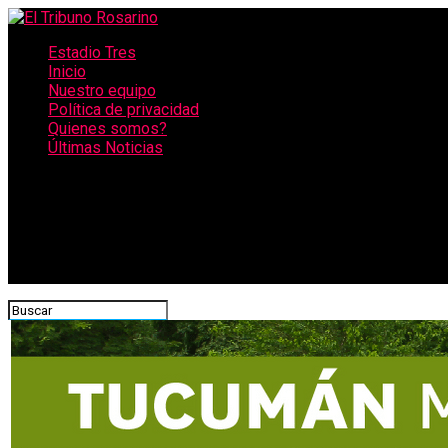
Estadio Tres
Inicio
Nuestro equipo
Política de privacidad
Quienes somos?
Últimas Noticias
CONECTATE CON NOSOTROS