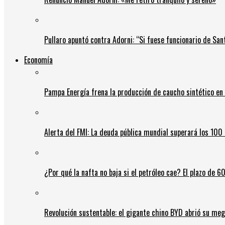
Pullaro apuntó contra Adorni: “Si fuese funcionario de Sant
Economía
Pampa Energía frena la producción de caucho sintético en 
Alerta del FMI: La deuda pública mundial superará los 100 
¿Por qué la nafta no baja si el petróleo cae? El plazo de 
Revolución sustentable: el gigante chino BYD abrió su meg