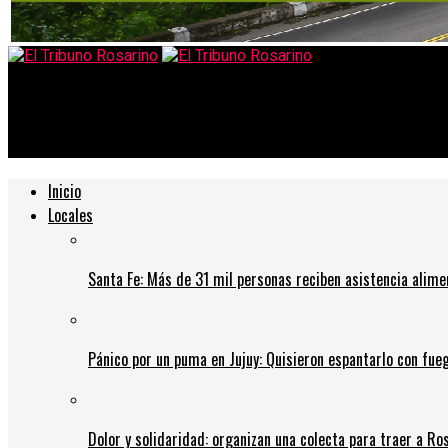
El Tribuno Rosarino
Parroquia Pide Colaboración para brindar unas 1Mil VIANDAS a Pe
Inicio
Locales
Santa Fe: Más de 31 mil personas reciben asistencia alime
Pánico por un puma en Jujuy: Quisieron espantarlo con fue
Dolor y solidaridad: organizan una colecta para traer a Ros