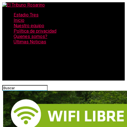
Estadio Tres
Inicio
Nuestro equipo
Política de privacidad
Quienes somos?
Últimas Noticias
CONECTATE CON NOSOTROS