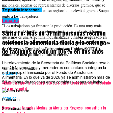
nacionales, además de representantes de diversos gremios, que se
Te podría interesar...
han solidarizado con esta causa regional que elevó el gremio Soepu
junto a los trabajadores.
Locales
“
Los trabajadores ya frenaron la producción. Es una muy mala
Santa Fe: Más de 31 mil personas reciben
noticia para el Cordón, para la provincia y para el país si lo que
había asegurado en
queremos es una Argentina industrializada”,
asistencia alimentaria diaria y la entrega
su momento Mauricio Brizuela, secretario general del Sindicato
de Obreros y Empleados Petroquímicos Unidos (SOEPU),
de raciones creció un 106% en dos años
cuando se hizo público el futuro cierre.
Un relevamiento de la Secretaría de Políticas Sociales revela
que 164 comedores y merenderos comunitarios integran la
Temas relacionados:
red municipal financiada por el Fondo de Asistencia
Siguente
Alimentaria. En lo que va de 2026 ya se administraron más de
«Baile burbuja»: la prueba piloto será con entrada paga y lo recaudado
5,3 millones de raciones entre comidas y copas de leche.
irá a un hospital
Anterior
Publicado
Docentes de Escuelas Medias en Alerta por Regreso Inconsulto a la
2 semanas atrás