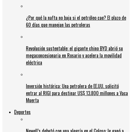
¿Por qué la nafta no baja si el petróleo cae? El plazo de
60 días que manejan las petroleras
Revolución sustentable: el gigante chino BYD abrió su
megaconcesionaria en Rosario y acelera la movilidad
eléctrica
Inversión histórica: Una petrolera de EE.UU. solicitó
entrar al RIGI para destinar US$ 13.800 millones a Vaca
Muerta
Deportes
Newell’s debutó con una alegría en el Coloso: le ganó a