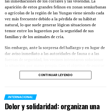
las inmediaciones de los corrales y las viviendas. La
atención presencial
en salón y el
3,7% distribuye
aparición de estos grandes felinos en zonas semiurbanas
módulos alimentarios
.
o agrícolas de la región de las Yungas viene siendo cada
TEMAS RELACIONADOS:
Respecto a la distribución horaria de las raciones, la
vez más frecuente debido a la pérdida de su hábitat
SIGUENTE
mayor demanda se concentra durante el contraturno
natural, lo que suele generar lógicas situaciones de
Un árbol le destruyó su casa y le quedó lo puesto
escolar y laboral:
temor entre los lugareños por la seguridad de sus
ANTERIOR
familias y de los animales de cría.
Dónde y cuándo: el calendario de ferias y mercados
Meriendas:
42,5% del total de prestaciones.
navideños
Sin embargo, ante la sorpresa del hallazgo y en lugar de
dar aviso inmediato a las autoridades de fauna o a las
Cenas:
33,3%.
fuerzas de seguridad, los vecinos intentaron solucionar
la situación por mano propia. Con el objetivo de asustar
Almuerzos:
18,4%.
al animal para que regresara hacia el monte, decidieron
CONTINUAR LEYENDO
encender fogatas de manera precaria y arrojar ramas
Desayunos:
3,5%.
encendidas hacia los pastizales secos que rodeaban la
zona donde el felino se resguardaba.
Módulos alimentarios:
2,3%.
INTERNACIONAL
El fuego fuera de control y los daños ambientales
La
Dolor y solidaridad: organizan una
combinación de una persistente sequía en la vegetación