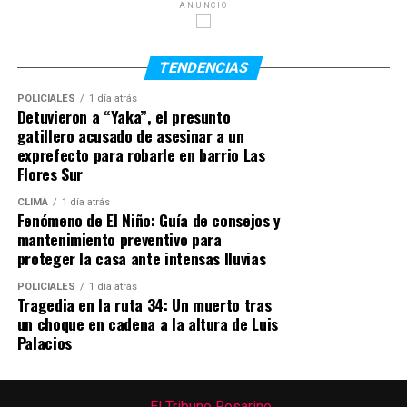
ANUNCIO
emprendimiento vinculado al asesoramiento para
tramitar la ciudadanía italiana. En los últimos años
había recorrido distintos países de Asia y Oceanía.
TENDENCIAS
POLICIALES
1 día atrás
Detuvieron a “Yaka”, el presunto
gatillero acusado de asesinar a un
exprefecto para robarle en barrio Las
Flores Sur
CLIMA
1 día atrás
Fenómeno de El Niño: Guía de consejos y
mantenimiento preventivo para
proteger la casa ante intensas lluvias
POLICIALES
1 día atrás
Tragedia en la ruta 34: Un muerto tras
un choque en cadena a la altura de Luis
Palacios