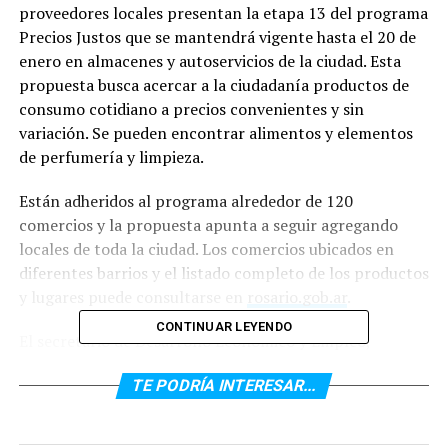
proveedores locales presentan la etapa 13 del programa
Precios Justos que se mantendrá vigente hasta el 20 de
enero en almacenes y autoservicios de la ciudad. Esta
propuesta busca acercar a la ciudadanía productos de
consumo cotidiano a precios convenientes y sin
variación. Se pueden encontrar alimentos y elementos
de perfumería y limpieza.
Están adheridos al programa alrededor de 120
comercios y la propuesta apunta a seguir agregando
locales de toda la ciudad. Los comercios ubicados en
diferentes barrios y el listado completo de los productos
y lugares puede consultarse en
rosario.gob.ar
.
CONTINUAR LEYENDO
El secretario de Desarrollo Económico y Empleo,
Sebastián Chale, señaló: «Hoy estamos habilitando la
TE PODRÍA INTERESAR...
edición decimotercera de Precios Justos, una propuesta
que en este contexto de pandemia ha sido
especialmente recibida por los consumidores. Un