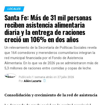
programa que busca justamente acercar buena calidad
de productos, muchos de ellos de origen local y regional,
LOCALES
a muy buen precio. Alentando el consumo de cercanía,
Santa Fe: Más de 31 mil personas
que es algo que vamos a seguir pregonando en todo este
reciben asistencia alimentaria
tiempo, como una decisión de la ciudad de Rosario en su
diaria y la entrega de raciones
conjunto. La ciudad tiene una oferta comercial muy
dispersa, bien distribuida por la ciudad y hay que seguir
creció un 106% en dos años
potenciándola».
Un relevamiento de la Secretaría de Políticas Sociales revela
«Estamos en una época previa a las fiestas y por eso se
que 164 comedores y merenderos comunitarios integran la
incorporan productos navideños, y el programa lo tiene
red municipal financiada por el Fondo de Asistencia
Alimentaria. En lo que va de 2026 ya se administraron más de
en cuenta», agregó.
5,3 millones de raciones entre comidas y copas de leche.
Por su parte, el titular del Centro de Unión de
Publicado
1 semana atrás
en
27 julio 2026
Almaceneros, Juan Milito, destacó: «Como desde la
Por
Ailén Lazarte
primera campaña, la particularidad es la posibilidad de
vender a precios congelados. También poniéndole
Consolidación y crecimiento de la red de asistencia
mucho énfasis a las empresas locales, más de una decena
de empresas participantes son del Gran Rosario, donde