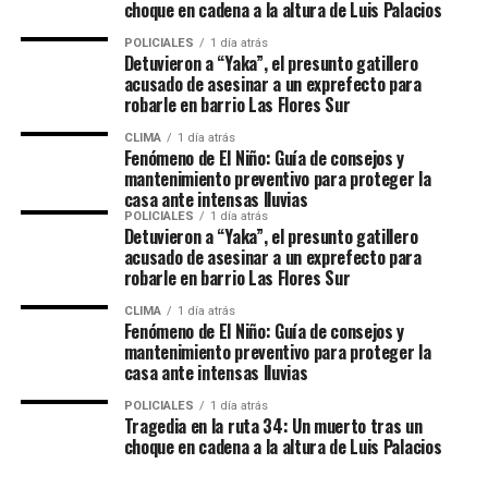
correspondientes.
choque en cadena a la altura de Luis Palacios
POLICIALES
1 día atrás
El accidente ocurrió el jueves pasado por la noche,
Detuvieron a “Yaka”, el presunto gatillero
cuando un micro turístico que trasladaba a más de 30
acusado de asesinar a un exprefecto para
pasajeros chocó contra otro vehículo y terminó
robarle en barrio Las Flores Sur
volcando en una ruta del noreste australiano. Las
CLIMA
1 día atrás
autoridades locales calificaron la escena como
Fenómeno de El Niño: Guía de consejos y
mantenimiento preventivo para proteger la
“catastrófica” y confirmaron que hubo varios heridos
casa ante intensas lluvias
además de la víctima fatal argentina.
POLICIALES
1 día atrás
Detuvieron a “Yaka”, el presunto gatillero
Serena había sido trasladada con vida a un centro
acusado de asesinar a un exprefecto para
robarle en barrio Las Flores Sur
médico luego del impacto, pero falleció poco después
debido a la gravedad de las lesiones sufridas. Su amiga
CLIMA
1 día atrás
Fenómeno de El Niño: Guía de consejos y
Valentina continúa internada bajo observación médica y
mantenimiento preventivo para proteger la
evoluciona favorablemente.
casa ante intensas lluvias
La joven era oriunda de Rosario y había desarrollado una
POLICIALES
1 día atrás
Tragedia en la ruta 34: Un muerto tras un
vida marcada por los viajes. Con ciudadanía argentina e
choque en cadena a la altura de Luis Palacios
italiana, desde 2020 residía en Europa y trabajaba en el
rubro hotelero y administrativo, además de impulsar un