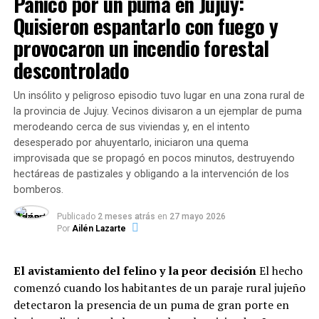
Pánico por un puma en Jujuy:
lo que representa un incremento del
106%
.
alcohol diluido al 70 por ciento, entre otros. Además, en
Quisieron espantarlo con fuego y
los listados se pueden encontrar alimentos y bebidas
Copas de leche (desayuno y merienda):
para sumar a la mesa navideña y de fin de año como pan
provocaron un incendio forestal
Crecieron de 1.445.270 raciones a
2.883.504 en
dulce, budines, ananá fizz y sidra, entre otros.
descontrolado
2026
(suba del
99%
).
Precios Justos surgió de un amplio acuerdo alcanzado
Un insólito y peligroso episodio tuvo lugar en una zona rural de
por la Municipalidad de Rosario, el Centro Unión
la provincia de Jujuy. Vecinos divisaron a un ejemplar de puma
En conjunto, las entidades administraron
5.340.528
Almaceneros y Autoservicistas de Rosario, empresas
merodeando cerca de sus viviendas y, en el intento
raciones alimentarias en lo que va del año
,
productoras locales y de la región, emprendedores
desesperado por ahuyentarlo, iniciaron una quema
garantizando el derecho básico a la alimentación de
sociales y empresas recuperadas, con el objetivo de, por
improvisada que se propagó en pocos minutos, destruyendo
niños, niñas, adolescentes y adultos de sectores
un lado, ofrecer a los consumidores productos a precios
hectáreas de pastizales y obligando a la intervención de los
vulnerables.
convenientes y, por otro, permitir a los comerciantes
bomberos.
mantener y hasta incrementar las ventas de los
Dinámica del servicio: Modalidades
Publicado
2 meses atrás
en
27 mayo 2026
comercios y empresas participantes.
Por
Ailén Lazarte
y horarios de mayor demanda
El avistamiento del felino y la peor decisión
El hecho
El informe evidencia que la atención se adaptó a los
comenzó cuando los habitantes de un paraje rural jujeño
Fuente RN
hábitos de pospandemia: el
83% de las instituciones
detectaron la presencia de un puma de gran porte en
entrega viandas para llevar
, el
13,2% sostiene la