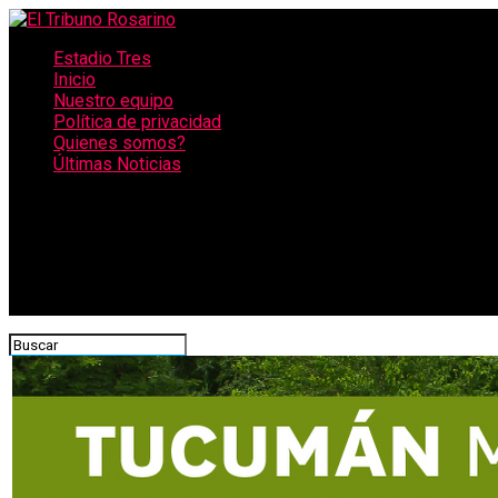
Estadio Tres
Inicio
Nuestro equipo
Política de privacidad
Quienes somos?
Últimas Noticias
CONECTATE CON NOSOTROS