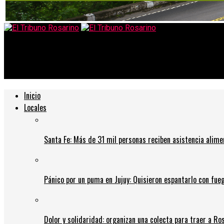
El Tribuno Rosarino
Pullaro redobla la apuesta con su plan de seguridad y mueve fich
Inicio
Locales
Santa Fe: Más de 31 mil personas reciben asistencia alime
Pánico por un puma en Jujuy: Quisieron espantarlo con fue
Dolor y solidaridad: organizan una colecta para traer a Ros