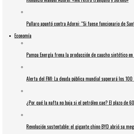
Pullaro apuntó contra Adorni: “Si fuese funcionario de Sant
Economía
Pampa Energía frena la producción de caucho sintético en 
Alerta del FMI: La deuda pública mundial superará los 100 
¿Por qué la nafta no baja si el petróleo cae? El plazo de 
Revolución sustentable: el gigante chino BYD abrió su meg