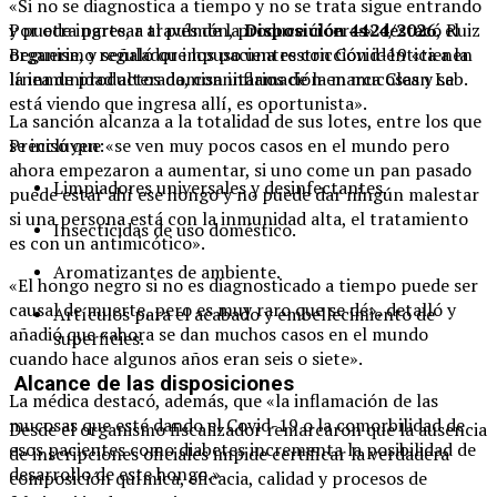
«Si no se diagnostica a tiempo y no se trata sigue entrando
y puede ingresar al pulmón, produce úlceras» destacó Ruiz
Por otra parte, a través de la
Disposición 4424/2026
, el
Beguerie, y señaló que los pacientes con Covid-19 «tienen
organismo regulador impuso una restricción idéntica a la
la inmunidad alterada, con inflamación en mucosas y se
línea de productos domisanitarios de la marca Clean Lab.
está viendo que ingresa allí, es oportunista».
La sanción alcanza a la totalidad de sus lotes, entre los que
Precisó que «se ven muy pocos casos en el mundo pero
se incluyen:
ahora empezaron a aumentar, si uno come un pan pasado
Limpiadores universales y desinfectantes.
puede estar ahí ese hongo y no puede dar ningún malestar
si una persona está con la inmunidad alta, el tratamiento
Insecticidas de uso doméstico.
es con un antimicótico».
Aromatizantes de ambiente.
«El hongo negro si no es diagnosticado a tiempo puede ser
causal de muerte, pero es muy raro que se dé», detalló y
Artículos para el acabado y embellecimiento de
añadió que «ahora se dan muchos casos en el mundo
superficies.
cuando hace algunos años eran seis o siete».
Alcance de las disposiciones
La médica destacó, además, que «la inflamación de las
mucosas que esté dando el Covid-19 o la comorbilidad de
Desde el organismo fiscalizador remarcaron que la ausencia
esos pacientes como diabetes incrementa la posibilidad de
de inscripciones oficiales impide certificar la verdadera
desarrollo de este hongo.»
composición química, eficacia, calidad y procesos de