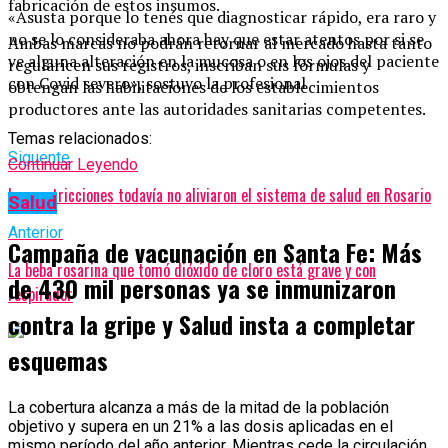
fabricación de estos insumos.
«Asusta porque lo tenés que diagnosticar rápido, era raro y
no se lo consideraba ahora hay que estar atentos por si se
Ambas marcas no podrán retornar al mercado hasta tanto
ve alguna alteración en la mucosa o en los ojos del paciente
regularicen sus registros, inscriban sus fórmulas y
con Covid severo», sostuvo la profesional
obtengan las habilitaciones de los establecimientos
productores ante las autoridades sanitarias competentes.
Temas relacionados:
Siguente
Continuar Leyendo
Las restricciones todavía no aliviaron el sistema de salud en Rosario
Salud
Anterior
Campaña de vacunación en Santa Fe: Más
La beba rosarina que tomó dióxido de cloro está grave y con
de 430 mil personas ya se inmunizaron
respirador
contra la gripe y Salud insta a completar
esquemas
La cobertura alcanza a más de la mitad de la población
objetivo y supera en un 21% a las dosis aplicadas en el
mismo período del año anterior. Mientras cede la circulación