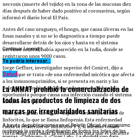
necrosis (muerte del tejido) en la zona de las mucosas diez
días después de haber dado positivo al coronavirus, según
informó el diario local El País.
Antes del caso uruguayo, el hongo, que causa úlceras en las
fosas nasales y si no se lo diagnostica a tiempo puede
desarrollarse detrás de los ojos y hasta en el sistema
nervioso central, había aparecido en la India, donde se
Continuar Leyendo
registraron unos 9000 casos.
Te podría interesar...
Jorge Geffner, investigador superior del Conicet, dijo a
Salud
Télam que se trata «de una enfermedad micótica que afecta
a los inmunosuprimidos, si se presenta en nariz y las
La ANMAT prohibió la comercialización de
defensas están bien no pasa nada pero es un hongo
oportunista porque causa una infección cuando el sistema
todos los productos de limpieza de dos
inmune está bajo».
marcas por irregularidades sanitarias
«Los que cursan Covid-19 -explicó- tienen un déficit de
linfocitos, lo que se llama linfopenia. Esta enfermedad
A través de publicaciones en el Boletín Oficial, el organismo
causa la reducción de linfocitos T y, si además toman
restringió la venta y distribución de todos los lotes de las
corticoides para bajar la inflamación para que el paciente
marcas «Clorquim» y «Clean Lab». La medida rige para