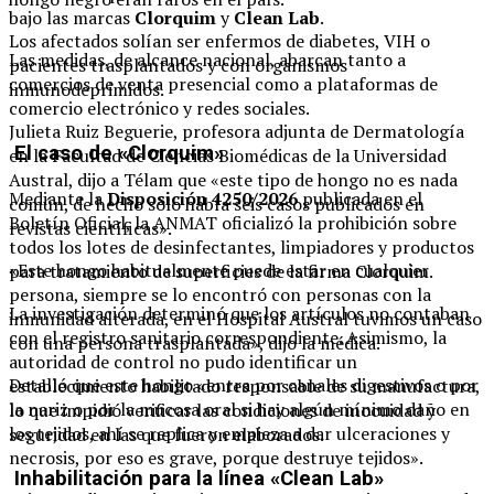
bajo las marcas
Clorquim
y
Clean Lab
.
Los afectados solían ser enfermos de diabetes, VIH o
Las medidas, de alcance nacional, abarcan tanto a
pacientes trasplantados y con organismos
comercios de venta presencial como a plataformas de
inmunodeprimidos.
comercio electrónico y redes sociales.
Julieta Ruiz Beguerie, profesora adjunta de Dermatología
El caso de «Clorquim»
en la Facultad de Ciencias Biomédicas de la Universidad
Austral, dijo a Télam que «este tipo de hongo no es nada
Mediante la
Disposición 4250/2026
publicada en el
común, de hecho solo había seis casos publicados en
Boletín Oficial, la ANMAT oficializó la prohibición sobre
revistas científicas».
todos los lotes de desinfectantes, limpiadores y productos
«Este hongo habitualmente puede estar en cualquier
para tratamiento de superficies de la firma Clorquim.
persona, siempre se lo encontró con personas con la
La investigación determinó que los artículos no contaban
inmunidad alterada, en el Hospital Austral tuvimos un caso
con el registro sanitario correspondiente. Asimismo, la
con una persona trasplantada», dijo la médica.
autoridad de control no pudo identificar un
Detalló que este hongo «entra por canales digestivos o por
establecimiento habilitado responsable de su manufactura,
la nariz o por la mucosa oral si hay algún mínimo daño en
lo que impidió verificar las condiciones de inocuidad y
los tejidos, ahí se replica y empieza a dar ulceraciones y
seguridad en las que fueron elaborados.
necrosis, por eso es grave, porque destruye tejidos».
Inhabilitación para la línea «Clean Lab»