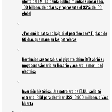
Alerta del FMI: La deuda pública mundial superará los
100 billones de dólares y representa el 93% del PBI
global
¿Por qué la nafta no baja si el petróleo cae? El plazo de
60 días que manejan las petroleras
Revolución sustentable: el gigante chino BYD abrió su
megaconcesionaria en Rosario y acelera la movilidad
eléctrica
Inversión histórica: Una petrolera de EE.UU. solicitó
entrar al RIGI para destinar US$ 13.800 millones a Vaca
Muerta