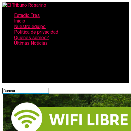
Estadio Tres
Inicio
Nuestro equipo
Política de privacidad
Quienes somos?
Últimas Noticias
CONECTATE CON NOSOTROS