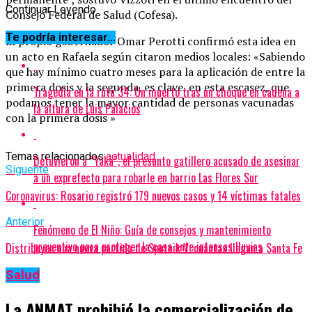
Continuar Leyendo
Consejo Federal de Salud (Cofesa).
Te podría interesar...
El propio gobernador Omar Perotti confirmó esta idea en
un acto en Rafaela según citaron medios locales: «Sabiendo
que hay mínimo cuatro meses para la aplicación de entre la
primera dosis y la segunda, es clave, en esta escasez, que
Tragedia en la ruta 34: Un muerto tras un choque en cadena a
podamos tener la mayor cantidad de personas vacunadas
la altura de Luis Palacios
con la primera dosis »
Temas relacionados:
actualidad
Detuvieron a “Yaka”, el presunto gatillero acusado de asesinar
Siguente
a un exprefecto para robarle en barrio Las Flores Sur
Coronavirus: Rosario registró 179 nuevos casos y 14 víctimas fatales
Anterior
Fenómeno de El Niño: Guía de consejos y mantenimiento
preventivo para proteger la casa ante intensas lluvias
Distribuyen una nueva partida de Sputnik V: cuántas llegan a Santa Fe
Salud
La ANMAT prohibió la comercialización de