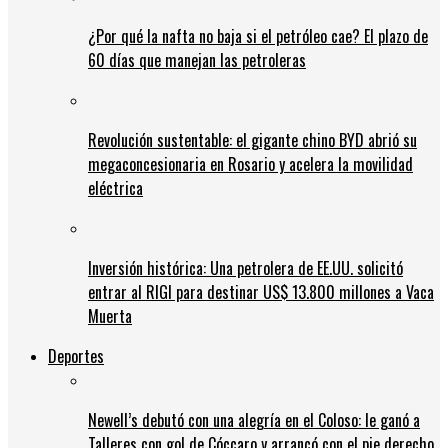
¿Por qué la nafta no baja si el petróleo cae? El plazo de
60 días que manejan las petroleras
Revolución sustentable: el gigante chino BYD abrió su
megaconcesionaria en Rosario y acelera la movilidad
eléctrica
Inversión histórica: Una petrolera de EE.UU. solicitó
entrar al RIGI para destinar US$ 13.800 millones a Vaca
Muerta
Deportes
Newell’s debutó con una alegría en el Coloso: le ganó a
Talleres con gol de Cóccaro y arrancó con el pie derecho