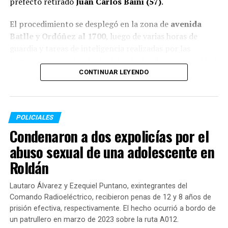
prefecto retirado
Juan Carlos Baini (57)
.
El procedimiento se desplegó en la zona de
avenida
Batlle y Ordóñez al 1700
, luego de varias horas de
guardia y tareas de inteligencia realizadas por las
fuerzas provinciales. En la vivienda donde se concretó el
arresto, los agentes secuestraron cuatro teléfonos
CONTINUAR LEYENDO
celulares —tres de ellos operativos— que serán
sometidos a peritajes técnicos por orden judicial.
POLICIALES
El crimen del chofer en colectora de
Condenaron a dos expolicías por el
Circunvalación
abuso sexual de una adolescente en
El detenido registraba pedido de captura emitido por el
Roldán
Ministerio Público de la Acusación (MPA) desde el
pasado 15 de marzo, un día después del asesinato de
Lautaro Álvarez y Ezequiel Puntano, exintegrantes del
Baini.
Comando Radioeléctrico, recibieron penas de 12 y 8 años de
prisión efectiva, respectivamente. El hecho ocurrió a bordo de
El crimen del chofer y exprefecto (quien se había
un patrullero en marzo de 2023 sobre la ruta A012.