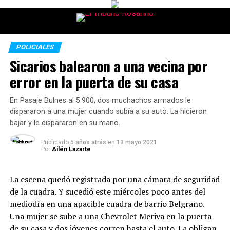
POLICIALES
Sicarios balearon a una vecina por
error en la puerta de su casa
En Pasaje Bulnes al 5.900, dos muchachos armados le
dispararon a una mujer cuando subía a su auto. La hicieron
bajar y le dispararon en su mano.
Publicado
5 años atrás
en
13 mayo 2021
Por
Ailén Lazarte
La escena quedó registrada por una cámara de seguridad
de la cuadra. Y sucedió este miércoles poco antes del
mediodía en una apacible cuadra de barrio Belgrano.
Una mujer se sube a una Chevrolet Meriva en la puerta
de su casa y dos jóvenes corren hasta el auto. La obligan