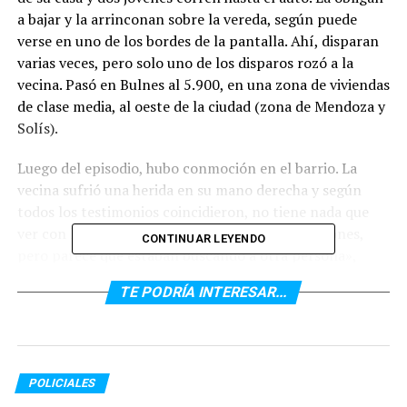
a bajar y la arrinconan sobre la vereda, según puede
verse en uno de los bordes de la pantalla. Ahí, disparan
varias veces, pero solo uno de los disparos rozó a la
vecina. Pasó en Bulnes al 5.900, en una zona de viviendas
de clase media, al oeste de la ciudad (zona de Mendoza y
Solís).
Luego del episodio, hubo conmoción en el barrio. La
vecina sufrió una herida en su mano derecha y según
todos los testimonios coincidieron, no tiene nada que
ver con los agresores. «Ella pensó que eran ladrones,
CONTINUAR LEYENDO
pero parece que estaban buscando a otra persona»,
dijeron vecinos que hablaron con la televisión,
TE PODRÍA INTERESAR...
preservando su identidad por temor a alguna represalia.
En primera instancia, había trascendido que era un
intento de robo. Pero los atacantes no se llevaron
ninguna pertenencia de la víctima y tampoco quisieron
POLICIALES
agarrar las llaves del auto que ella les ofreció con miedo