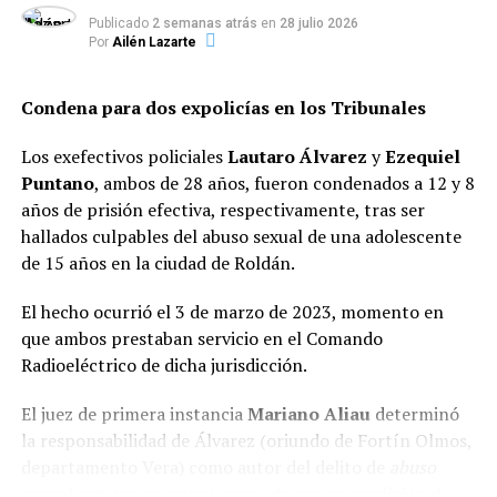
retirado de la fuerza federal en 2015) ocurrió el 14 de
Publicado
2 semanas atrás
en
28 julio 2026
marzo en la intersección de
5 de Agosto y José María
Por
Ailén Lazarte
Rosa
(colectora de la avenida Circunvalación), en el
barrio Las Flores Sur.
Condena para dos expolicías en los Tribunales
En aquella ocasión, la víctima fue atacada de dos
Los exefectivos policiales
Lautaro Álvarez
y
Ezequiel
disparos por la espalda en el contexto de un robo. Su
Puntano
, ambos de 28 años, fueron condenados a 12 y 8
cuerpo fue encontrado tendido al lado de su utilitario
años de prisión efectiva, respectivamente, tras ser
Renault Kangoo, el cual presentaba las puertas abiertas
hallados culpables del abuso sexual de una adolescente
y la llave colocada en el tambor de ignición.
de 15 años en la ciudad de Roldán.
Vinculación con otros hechos
El hecho ocurrió el 3 de marzo de 2023, momento en
violentos
que ambos prestaban servicio en el Comando
Radioeléctrico de dicha jurisdicción.
Además de la causa por homicidio, sobre «Yaka» pesaba
una orden de detención por su presunta participación
El juez de primera instancia
Mariano Aliau
determinó
en un ataque con armas de fuego registrado a finales de
la responsabilidad de Álvarez (oriundo de Fortín Olmos,
julio en
calle Violeta al 1700
, también en el barrio Las
departamento Vera) como autor del delito de
abuso
Flores, donde se efectuaron al menos quince disparos
sexual con acceso carnal agravado por su condición de