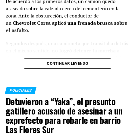
De acuerdo a los primeros datos, un camión quedó
atascado sobre la calzada cerca del cementerio en la
zona. Ante la obsturcción, el conductor de
un
Chevrolet Corsa aplicó una frenada brusca sobre
TEMAS RELACIONADOS:
el asfalto.
SIGUENTE
Cinco detenidos por el golpe comando en la verdulería
Segundos después, una camioneta que transitaba detrás
de VGG
en el mismo sentido,
no logró detener la marcha
a
tiempo y embistió con fuerza a la parte posterior del
ANTERIOR
CONTINUAR LEYENDO
Golpe comando a una verdulería: le robaron $5.000.000
automóvil. En la misma maniobra, un tercer vehículo
y armas
sufrió un choque menor, aunque los ocupantes de este
último no presentaron lesiones de gravedad.
POLICIALES
A causa del fuerte golpe, el conductor del Chevrolet
Detuvieron a “Yaka”, el presunto
Corsa perdió la vida. La totalidad de las personas
involucradas en el
siniestro vial residen en esa misma
gatillero acusado de asesinar a un
localidad.
exprefecto para robarle en barrio
Las Flores Sur