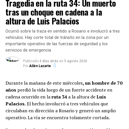
Tragedia en la ruta 34: Un muerto
cuando fue emboscada. Con el correr de las horas,
tras un choque en cadena a la
apareció el nombre del narco Esteban Alvarado, quien
altura de Luis Palacios
estaría vinculado a una de las propiedades de la cuadra.
Esa misma casa, recibió varios disparos luego de haber
Ocurrió sobre la traza en sentido a Rosario e involucró a tres
baleado a la mujer por error. «Por la hora en lo que todo
vehículos. Hay corte total de tránsito en la zona por un
pasó, había varias familias volviendo con los chicos de la
importante operativo de las fuerzas de seguridad y los
escuela. Esta es una zona es muy tranquila, no estamos
servicios de emergencia.
acostumbrados a cosas como esta», dijeron otros
vecinos.
Publicado
4 días atrás
en
5 agosto 2026
Por
Ailén Lazarte
Reproductor
Media error: Format(s) not supported or source(s)
de
not found
Durante la mañana de este miércoles
, un hombre de 70
vídeo
años
perdió la vida luego de un fuerte accidente en
Descargar archivo: https://rosarioplus-
cadena ocurrido en la
ruta 34
a la altura de
Luis
assets.tadevel.xyz/609d5b1b81a0540424e2d62e/video.mp4?_=1
Palacios.
El hecho involucró a tres vehículos que
circulaban en dirección a Rosario y generó un amplio
operativo. La vía se encuentra tolamente cortada.