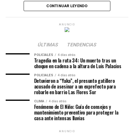
contra la fachada de un domicilio.
funcionario público en servicio
. Por su parte, Puntano
CONTINUAR LEYENDO
fue condenado por la misma figura penal, pero bajo la
El imputado quedó a disposición de la Justicia y en las
calificación de
partícipe primario
.
próximas horas se llevará a cabo la audiencia imputativa
ANUNCIO
en el Centro de Justicia Penal de Rosario.
El ataque a bordo del patrullero
oficial
ÚLTIMAS
TENDENCIAS
POLICIALES
4 días atrás
De acuerdo con la reconstrucción de la Fiscalía, la
Tragedia en la ruta 34: Un muerto tras un
agresión se produjo cerca de las 3:00 de la madrugada
choque en cadena a la altura de Luis Palacios
del 3 de marzo de 2023 sobre la
ruta A012, entre las
POLICIALES
4 días atrás
calles Carlos Gardel y Los Nogales
, en la localidad de
Detuvieron a “Yaka”, el presunto gatillero
acusado de asesinar a un exprefecto para
Roldán.
robarle en barrio Las Flores Sur
Los acusados realizaban tareas de patrullaje a bordo de
CLIMA
4 días atrás
Fenómeno de El Niño: Guía de consejos y
un móvil oficial cuando interceptaron a la adolescente
mantenimiento preventivo para proteger la
mientras caminaba sola. Tras ofrecerle trasladarla hasta
casa ante intensas lluvias
su domicilio, desviaron el recorrido previsto,
estacionaron en la banquina y apagaron las luces del
ANUNCIO