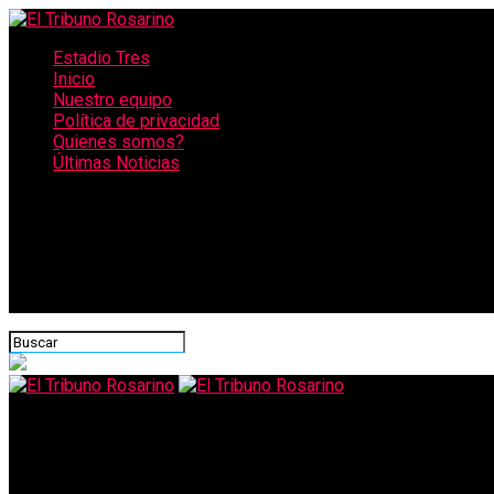
Estadio Tres
Inicio
Nuestro equipo
Política de privacidad
Quienes somos?
Últimas Noticias
CONECTATE CON NOSOTROS
El Tribuno Rosarino
Tres santafesinos ya fabrican medidores de dióxido de carbono 