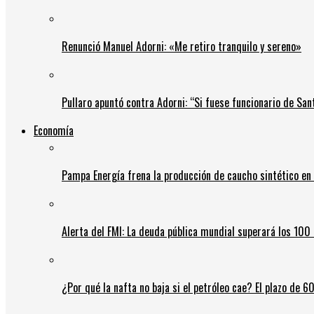
Renunció Manuel Adorni: «Me retiro tranquilo y sereno»
Pullaro apuntó contra Adorni: “Si fuese funcionario de Sant
Economía
Pampa Energía frena la producción de caucho sintético en 
Alerta del FMI: La deuda pública mundial superará los 100 
¿Por qué la nafta no baja si el petróleo cae? El plazo de 