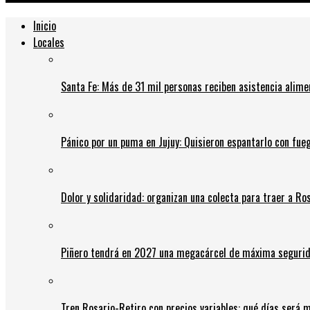
Inicio
Locales
Santa Fe: Más de 31 mil personas reciben asistencia alime
Pánico por un puma en Jujuy: Quisieron espantarlo con fue
Dolor y solidaridad: organizan una colecta para traer a Ros
Piñero tendrá en 2027 una megacárcel de máxima seguridad
Tren Rosario-Retiro con precios variables: qué días será m