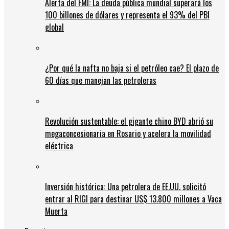
Alerta del FMI: La deuda pública mundial superará los
100 billones de dólares y representa el 93% del PBI
global
¿Por qué la nafta no baja si el petróleo cae? El plazo de
60 días que manejan las petroleras
Revolución sustentable: el gigante chino BYD abrió su
megaconcesionaria en Rosario y acelera la movilidad
eléctrica
Inversión histórica: Una petrolera de EE.UU. solicitó
entrar al RIGI para destinar US$ 13.800 millones a Vaca
Muerta