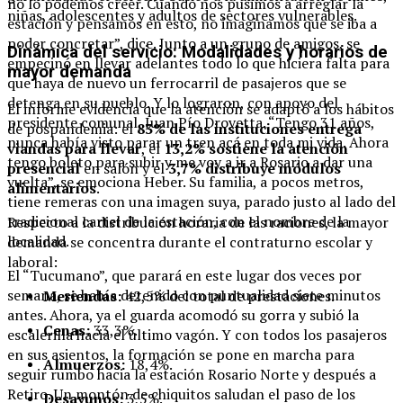
no lo podemos creer. Cuando nos pusimos a arreglar la
niñas, adolescentes y adultos de sectores vulnerables.
estación y pensamos en esto, no imaginamos que se iba a
poder concretar”, dice. Junto a un grupo de amigos, se
Dinámica del servicio: Modalidades y horarios de
empecinó en llevar adelantes todo lo que hiciera falta para
mayor demanda
que haya de nuevo un ferrocarril de pasajeros que se
detenga en su pueblo. Y lo lograron, con apoyo del
El informe evidencia que la atención se adaptó a los hábitos
presidente comunal, Juan Pío Drovetta. “Tengo 31 años,
de pospandemia: el
83% de las instituciones entrega
nunca había visto parar un tren acá en toda mi vida. Ahora
viandas para llevar
, el
13,2% sostiene la atención
tengo boleto para subir y me voy a ir a Rosario a dar una
presencial
en salón y el
3,7% distribuye módulos
vuelta”, se emociona Heber. Su familia, a pocos metros,
alimentarios
.
tiene remeras con una imagen suya, parado justo al lado del
tradicional cartel de la estación, con el nombre de la
Respecto a la distribución horaria de las raciones, la mayor
localidad.
demanda se concentra durante el contraturno escolar y
laboral:
El “Tucumano”, que parará en este lugar dos veces por
semana, se había detenido con puntualidad siete minutos
Meriendas:
42,5% del total de prestaciones.
antes. Ahora, ya el guarda acomodó su gorra y subió la
Cenas:
33,3%.
escalerilla hacia el último vagón. Y con todos los pasajeros
en sus asientos, la formación se pone en marcha para
Almuerzos:
18,4%.
seguir rumbo hacia la estación Rosario Norte y después a
Retiro. Un montón de chiquitos saludan el paso de los
Desayunos:
3,5%.