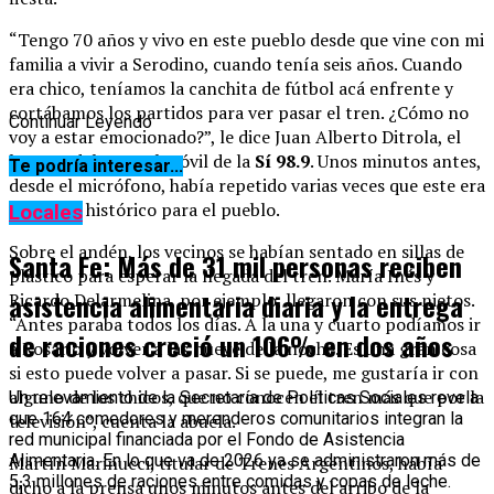
“Tengo 70 años y vivo en este pueblo desde que vine con mi
familia a vivir a Serodino, cuando tenía seis años. Cuando
era chico, teníamos la canchita de fútbol acá enfrente y
cortábamos los partidos para ver pasar el tren. ¿Cómo no
Continuar Leyendo
voy a estar emocionado?”, le dice Juan Alberto Ditrola, el
locutor del acto, al móvil de la
Sí 98.9
. Unos minutos antes,
Te podría interesar...
desde el micrófono, había repetido varias veces que este era
un hecho histórico para el pueblo.
Locales
Sobre el andén, los vecinos se habían sentado en sillas de
Santa Fe: Más de 31 mil personas reciben
plástico para esperar la llegada del tren. María Inés y
asistencia alimentaria diaria y la entrega
Ricardo Delarmelina, por ejemplo, llegaron con sus nietos.
“Antes paraba todos los días. A la una y cuarto podíamos ir
de raciones creció un 106% en dos años
a Rosario y volver a las nueve de la noche. Es una gran cosa
si esto puede volver a pasar. Si se puede, me gustaría ir con
alguno de los chicos, que no conocen el tren más que por la
Un relevamiento de la Secretaría de Políticas Sociales revela
que 164 comedores y merenderos comunitarios integran la
televisión”, cuenta la abuela.
red municipal financiada por el Fondo de Asistencia
Alimentaria. En lo que va de 2026 ya se administraron más de
Martín Marinucci, titular de Trenes Argentinos, había
5,3 millones de raciones entre comidas y copas de leche.
dicho a la prensa unos minutos antes del arribo de la