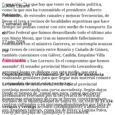
formación: “Lo que hay que tener es decisión política,
como la que nos ha transmitido el presidente Alberto
Fernández, de extender ramales y mejorar frecuencias, de
Publicado
llevar el tren a vecinos de localidades argentinas que hace
2 semanas atrás
tiempo no podían contar con este medio de transporte. En
el Plan Federal que fuimos desarollando todo el último año
en
con Mario Meoni, que tras su lamentable fallecimiento
27 julio 2026
continuará con el ministro Guerrera, se contempla avanzar
con trenes de cercanía entre Rosario y Cañada de Gómez,
Por
también conexiones con Gálvez, Casilda, Empalme Villa
Ailén Lazarte
Constitución y San Lorenzo. Es el compromiso que hemos
asumido”. El senador provincial Marcelo Lewandowsky,
agregará luego en diálogo con este medio
,
que está
Consolidación y crecimiento de la red de asistencia
realizando gestiones para que llegue más material rodante
y se puedan ejecutar estos proyectos.
La demanda de ayuda social en la capital provincial
continúa mostrando una curva ascendente. Según datos
Desde el tiempo de “ramal que para, ramal que cierra”
preliminares relevados por la Secretaría de Políticas
numerosas estaciones de tren se fueron convirtiendo en
Sociales de la Municipalidad de Santa Fe, un total de
31.134
centros culturales o en rincones abandonados por falta de
vecinos y vecinas
acceden cotidianamente a alimentos a
uso. Enormes talleres, como los de Pérez y Laguna Paiva,
través del sistema de comedores y merenderos