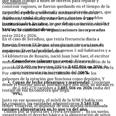
que daban trabajo a miles de obreros para reparar y
comunitarios.
construir vagones, se fueron quedando en el tiempo de la
mano del modelo neoliberal y sus espejitos de colores, que
La política pública, sostenida mediante el
Fondo de
dejaba un tendal de desocupados y cientos de pueblos
Asistencia Alimentaria
, cubre actualmente a
164
incomunicados. En otros, se perdió una conexión rápida y
instituciones barriales
, lo que refleja un incremento del
barata con centros urbanos.
36% en la cantidad de organizaciones incorporadas
entre 2024 y 2026.
En el caso de Serodino, que tenía frecuencia diaria a
Rosario, fueron 33 largos años sin que pare un tren de
Este salto territorial vino acompañado de un aumento
pasajeros. En esta localidad, de menos 5 mil habitantes y a
exponencial en las prestaciones:
54 kilómetros de Rosario, nació Juan José Saer, el escritor
Comedores (almuerzo y cena):
Pasaron de
mundialmente reconocido que se crió en este rincón de la
1.192.409 raciones en 2024 a
2.457.024 en 2026
, lo
provincia de Santa Fe y después vivió muchos años en París.
que representa un incremento del
106%
.
Por eso su rostro está inmortalizado en uno de los
galpones de la estación que funciona como depósito. Y
Copas de leche (desayuno y merienda):
Crecieron
desde el enorme mural, pintado hace dos años, su mirada es
de 1.445.270 raciones a
2.883.504 en 2026
(suba del
testigo de esa locomotora que llega.
99%
).
Justo en ese momento, el móvil de la Sí98.9 habla con
En conjunto, las entidades administraron
5.340.528
Heber Villarreal, el impulsor de una movida denominada
raciones alimentarias en lo que va del año
,
“Unidos por la Vuelta del Tren a Serodino”: “Es un sueño,
garantizando el derecho básico a la alimentación de niños,