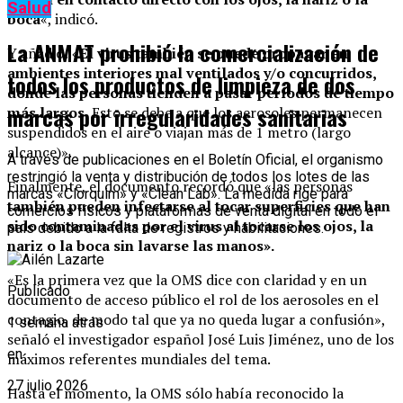
Salud
boca
«, indicó.
La ANMAT prohibió la comercialización de
Y añadió: «
El virus también se puede propagar en
ambientes interiores mal ventilados y/o concurridos,
todos los productos de limpieza de dos
donde las personas tienden a pasar períodos de tiempo
marcas por irregularidades sanitarias
más largos.
Esto se debe a que los aerosoles permanecen
suspendidos en el aire o viajan más de 1 metro (largo
alcance)».
A través de publicaciones en el Boletín Oficial, el organismo
restringió la venta y distribución de todos los lotes de las
Finalmente, el documento recordó que «las personas
marcas «Clorquim» y «Clean Lab». La medida rige para
también pueden infectarse al tocar superficies que han
comercios físicos y plataformas de venta digital en todo el
sido contaminadas por el virus al tocarse los ojos, la
país debido a la falta de registros y habilitaciones.
nariz o la boca sin lavarse las manos».
«Es la primera vez que la OMS dice con claridad y en un
Publicado
documento de acceso público el rol de los aerosoles en el
contagio, de modo tal que ya no queda lugar a confusión»,
1 semana atrás
señaló el investigador español José Luis Jiménez, uno de los
en
máximos referentes mundiales del tema.
27 julio 2026
Hasta el momento, la OMS sólo había reconocido la