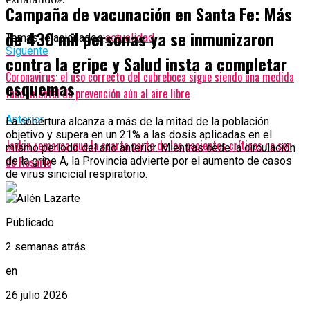
Campaña de vacunación en Santa Fe: Más
de 430 mil personas ya se inmunizaron
Temas relacionados:
actualidad
Siguente
contra la gripe y Salud insta a completar
Coronavirus: el uso correcto del cubreboca sigue siendo una medida
esquemas
fundamental de prevención aún al aire libre
Anterior
La cobertura alcanza a más de la mitad de la población
objetivo y supera en un 21% a las dosis aplicadas en el
Javkin remarca que la cuarta parte de los pacientes críticos no son
mismo período del año anterior. Mientras cede la circulación
de Rosario
de la gripe A, la Provincia advierte por el aumento de casos
de virus sincicial respiratorio.
Publicado
2 semanas atrás
en
26 julio 2026