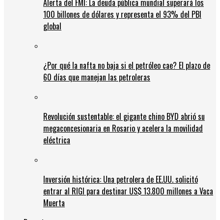
Alerta del FMI: La deuda pública mundial superará los
100 billones de dólares y representa el 93% del PBI
global
¿Por qué la nafta no baja si el petróleo cae? El plazo de
60 días que manejan las petroleras
Revolución sustentable: el gigante chino BYD abrió su
megaconcesionaria en Rosario y acelera la movilidad
eléctrica
Inversión histórica: Una petrolera de EE.UU. solicitó
entrar al RIGI para destinar US$ 13.800 millones a Vaca
Muerta