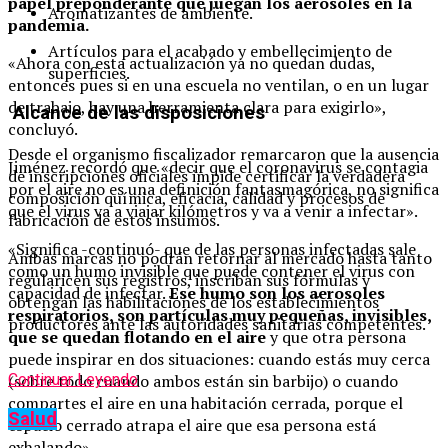
papel preponderante que juegan los aerosoles en la
Aromatizantes de ambiente.
pandemia.
Artículos para el acabado y embellecimiento de
«Ahora con esta actualización ya no quedan dudas,
superficies.
entonces pues si en una escuela no ventilan, o en un lugar
de trabajo, hay una herramienta clara para exigirlo»,
Alcance de las disposiciones
concluyó.
Desde el organismo fiscalizador remarcaron que la ausencia
Jiménez recordó que «decir que el coronavirus se contagia
de inscripciones oficiales impide certificar la verdadera
por el aire no es una definición fantasmagórica, no significa
composición química, eficacia, calidad y procesos de
que el virus va a viajar kilómetros y va a venir a infectar».
fabricación de estos insumos.
«Significa -continuó- que de las personas infectadas sale
Ambas marcas no podrán retornar al mercado hasta tanto
como un humo invisible que puede contener el virus con
regularicen sus registros, inscriban sus fórmulas y
capacidad de infectar.
Ese humo son los aerosoles
obtengan las habilitaciones de los establecimientos
respiratorios, son partículas muy pequeñas, invisibles,
productores ante las autoridades sanitarias competentes.
que se quedan flotando en el aire
y que otra persona
puede inspirar en dos situaciones: cuando estás muy cerca
Continuar Leyendo
(sobre todo cuando ambos están sin barbijo) o cuando
compartes el aire en una habitación cerrada, porque el
Salud
espacio cerrado atrapa el aire que esa persona está
exhalando».