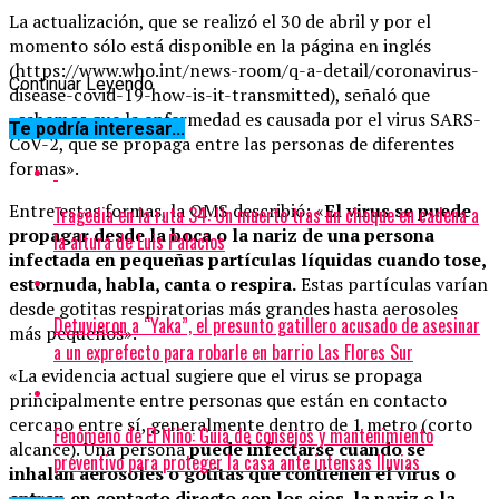
La actualización, que se realizó el 30 de abril y por el
momento sólo está disponible en la página en inglés
(https://www.who.int/news-room/q-a-detail/coronavirus-
Continuar Leyendo
disease-covid-19-how-is-it-transmitted), señaló que
«sabemos que la enfermedad es causada por el virus SARS-
Te podría interesar...
CoV-2, que se propaga entre las personas de diferentes
formas».
Entre estas formas, la OMS describió: «
El virus se puede
Tragedia en la ruta 34: Un muerto tras un choque en cadena a
propagar desde la boca o la nariz de una persona
la altura de Luis Palacios
infectada en pequeñas partículas líquidas cuando tose,
estornuda, habla, canta o respira.
Estas partículas varían
desde gotitas respiratorias más grandes hasta aerosoles
Detuvieron a “Yaka”, el presunto gatillero acusado de asesinar
más pequeños».
a un exprefecto para robarle en barrio Las Flores Sur
«La evidencia actual sugiere que el virus se propaga
principalmente entre personas que están en contacto
cercano entre sí, generalmente dentro de 1 metro (corto
Fenómeno de El Niño: Guía de consejos y mantenimiento
alcance). Una persona
puede infectarse cuando se
preventivo para proteger la casa ante intensas lluvias
inhalan aerosoles o gotitas que contienen el virus o
entran en contacto directo con los ojos, la nariz o la