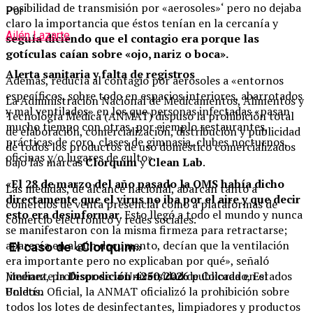
posibilidad de transmisión por «aerosoles»‘ pero no dejaba
Por
claro la importancia que éstos tenían en la cercanía y
Ailén Lazarte
seguía diciendo que el contagio era porque las
gotículas caían sobre «ojo, nariz o boca».
Alerta sanitaria y falta de registros
Además, reducía al contagio por aerosoles a «entornos
específicos, sobre todo en espacios interiores, abarrotados
La Administración Nacional de Medicamentos, Alimentos y
y mal ventilados» en los que personas infectadas «pasan
Tecnología Médica (ANMAT) dispuso la prohibición total
mucho tiempo con otras, por ejemplo restaurantes,
de elaboración, comercialización, distribución y publicidad
prácticas de coro, clases de gimnasia, clubes nocturnos,
de todos los productos de uso doméstico comercializados
oficinas y/o lugares de culto».
bajo las marcas
Clorquim
y
Clean Lab
.
«El 28 de marzo del año pasado la OMS había dicho
Las medidas, de alcance nacional, abarcan tanto a
directamente que el virus no iba por el aire y que decir
comercios de venta presencial como a plataformas de
esto era desinformar
. Esto llegó a todo el mundo y nunca
comercio electrónico y redes sociales.
se manifestaron con la misma firmeza para retractarse;
aparecía en algún documento, decían que la ventilación
El caso de «Clorquim»
era importante pero no explicaban por qué», señaló
Mediante la
Disposición 4250/2026
publicada en el
Jiménez, profesor de la Universidad de Colorado, Estados
Boletín Oficial, la ANMAT oficializó la prohibición sobre
Unidos.
todos los lotes de desinfectantes, limpiadores y productos