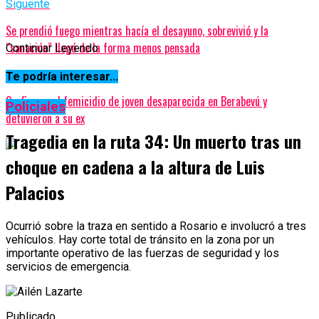
Siguente
Se prendió fuego mientras hacía el desayuno, sobrevivió y la
“sanación” llegó de la forma menos pensada
Continuar Leyendo
Anterior
Te podría interesar...
Confirman el femicidio de joven desaparecida en Berabevú y
Policiales
detuvieron a su ex
Tragedia en la ruta 34: Un muerto tras un
choque en cadena a la altura de Luis
Palacios
Ocurrió sobre la traza en sentido a Rosario e involucró a tres
vehículos. Hay corte total de tránsito en la zona por un
importante operativo de las fuerzas de seguridad y los
servicios de emergencia.
Publicado