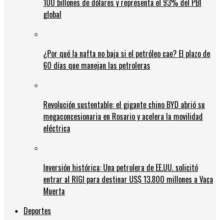
100 billones de dólares y representa el 93% del PBI
global
¿Por qué la nafta no baja si el petróleo cae? El plazo de
60 días que manejan las petroleras
Revolución sustentable: el gigante chino BYD abrió su
megaconcesionaria en Rosario y acelera la movilidad
eléctrica
Inversión histórica: Una petrolera de EE.UU. solicitó
entrar al RIGI para destinar US$ 13.800 millones a Vaca
Muerta
Deportes