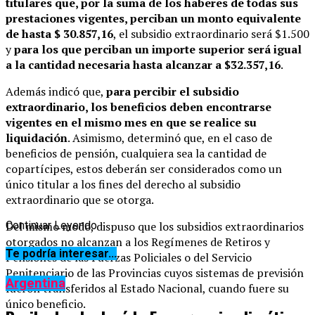
titulares que, por la suma de los haberes de todas sus
prestaciones vigentes, perciban un monto equivalente
de hasta $ 30.857,16
, el subsidio extraordinario será $1.500
y
para los que perciban un importe superior será igual
a la cantidad necesaria hasta alcanzar a $32.357,16
.
Además indicó que,
para percibir el subsidio
extraordinario, los beneficios deben encontrarse
vigentes en el mismo mes en que se realice su
liquidación
. Asimismo, determinó que, en el caso de
beneficios de pensión, cualquiera sea la cantidad de
copartícipes, estos deberán ser considerados como un
único titular a los fines del derecho al subsidio
extraordinario que se otorga.
Del mismo modo, dispuso que los subsidios extraordinarios
Continuar Leyendo
otorgados no alcanzan a los Regímenes de Retiros y
Te podría interesar...
Pensiones de las Fuerzas Policiales o del Servicio
Penitenciario de las Provincias cuyos sistemas de previsión
Argentina
fueron transferidos al Estado Nacional, cuando fuere su
único beneficio.