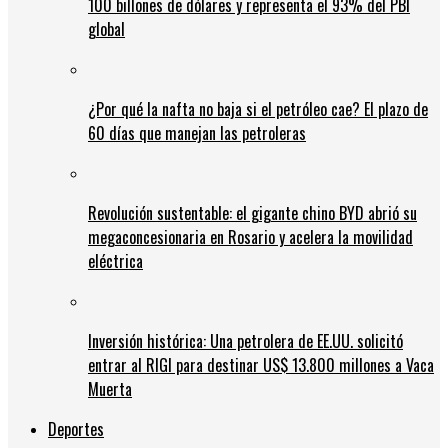
100 billones de dólares y representa el 93% del PBI
global
¿Por qué la nafta no baja si el petróleo cae? El plazo de
60 días que manejan las petroleras
Revolución sustentable: el gigante chino BYD abrió su
megaconcesionaria en Rosario y acelera la movilidad
eléctrica
Inversión histórica: Una petrolera de EE.UU. solicitó
entrar al RIGI para destinar US$ 13.800 millones a Vaca
Muerta
Deportes