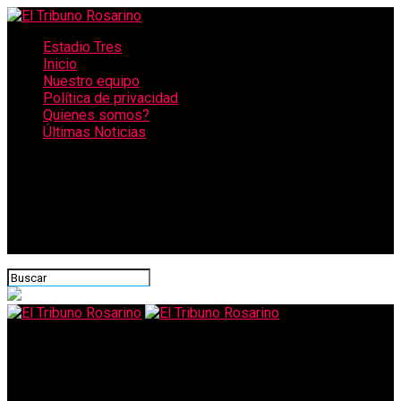
Estadio Tres
Inicio
Nuestro equipo
Política de privacidad
Quienes somos?
Últimas Noticias
CONECTATE CON NOSOTROS
El Tribuno Rosarino
Bono de 1.500 pesos a jubilados: quiénes y cuando lo cobrarán