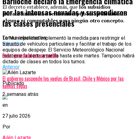
Bariloche declaró la Emergencia climática
El decreto establece, además, que
los subsidios
por las intensas nevadas y suspendieron
extraordinarios no serán susceptibles de descuento
alguno ni computables para ningún otro concepto
.
las clases presenciales
Temas relacionados:
La Municipalidad implementó la medida para restringir el
Siguente
tránsito de vehículos particulares y facilitar el trabajo de los
equipos de despeje. El Servicio Meteorológico Nacional
Evita, guardada por su pueblo
mantiene la alerta amarilla hasta este martes. Tampoco habrá
dictado de clases en todos los turnos.
Anterior
El gobierno suspende los vuelos de Brasil, Chile y México por las
Publicado
nuevas cepas
2 semanas atrás
en
27 julio 2026
Por
Ailén Lazarte