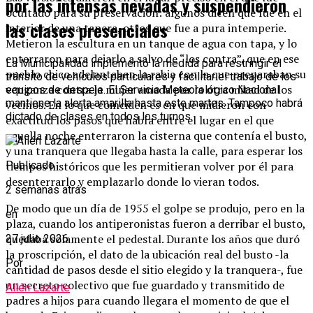
por las intensas nevadas y suspendieron
ocultado para su preservación: algunos dicen que fue en el
las clases presenciales
interior de una tapera, otros que fue a pura intemperie.
Metieron la escultura en un tanque de agua con tapa, y lo
enterraron para dejarlo a salvo de “los contra”, que en ese
La Municipalidad implementó la medida para restringir el
pueblo chico adelantaban la rabia con la que preparaban su
tránsito de vehículos particulares y facilitar el trabajo de los
venganza contra la mujer amada por la otra mitad de los
equipos de despeje. El Servicio Meteorológico Nacional
mantiene la alerta amarilla hasta este martes. Tampoco habrá
vecinos. En lo que coinciden es en que midieron con
dictado de clases en todos los turnos.
exactitud los pasos que había entre el lugar en el que
aquella noche enterraron la cisterna que contenía el busto,
y una tranquera que llegaba hasta la calle, para esperar los
tiempos históricos que les permitieran volver por él para
Publicado
desenterrarlo y emplazarlo donde lo vieran todos.
2 semanas atrás
De modo que un día de 1955 el golpe se produjo, pero en la
en
plaza, cuando los antiperonistas fueron a derribar el busto,
quedaba solamente el pedestal. Durante los años que duró
27 julio 2026
la proscripción, el dato de la ubicación real del busto -la
Por
cantidad de pasos desde el sitio elegido y la tranquera-, fue
un secreto colectivo que fue guardado y transmitido de
Ailén Lazarte
padres a hijos para cuando llegara el momento de que el