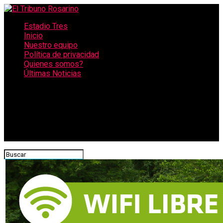
Estadio Tres
Inicio
Nuestro equipo
Política de privacidad
Quienes somos?
Últimas Noticias
CONECTATE CON NOSOTROS