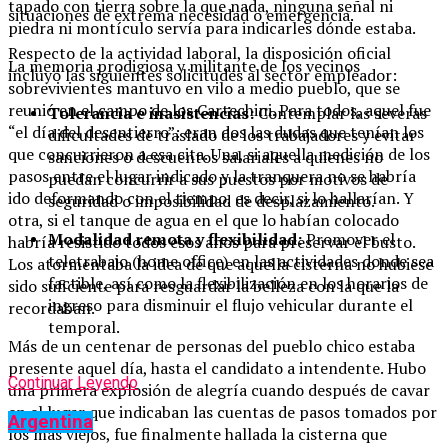
tapado con tierra sobre la que nada, ninguna señal ni
situaciones de extrema necesidad o emergencia.
piedra ni montículo servía para indicarles dónde estaba.
Respecto de la actividad laboral, la disposición oficial
La memoria prodigiosa y militante de los vecinos
incluyó las siguientes solicitudes al sector empleador:
sobrevivientes mantuvo en vilo a medio pueblo, que se
reunió en el campo de los Cartechini. Para todos, aquel fue
Tolerancia e inasistencias:
Contemplar las severas
“el día del desentierro”: eran dos las dudas que tenían los
dificultades de traslado de los trabajadores y evitar
que concurrieron a esa cita. Una, si aquella medición de los
sanciones o descuentos salariales a quienes no
pasos entre el lugar indicado y la tranquera no se habría
puedan concurrir a sus puestos por motivos de
ido deformando con el tiempo, es decir, si lo hallarían. Y
seguridad o imposibilidad de desplazamiento.
otra, si el tanque de agua en el que lo habían colocado
Modalidad remota y flexibilidad:
Promover el
habría resistido todos esos años para preservar el busto.
teletrabajo (home office) en las actividades donde sea
Los atormentaba la idea de que aquella cisterna no hubiese
factible, así como la flexibilización en los horarios de
sido suficiente para resguardar la belleza con la que la
ingreso para disminuir el flujo vehicular durante el
recordaban.
temporal.
Más de un centenar de personas del pueblo chico estaba
presente aquel día, hasta el candidato a intendente. Hubo
Continuar Leyendo
una primera explosión de alegría cuando después de cavar
en el lugar que indicaban las cuentas de pasos tomados por
Argentina
los más viejos, fue finalmente hallada la cisterna que