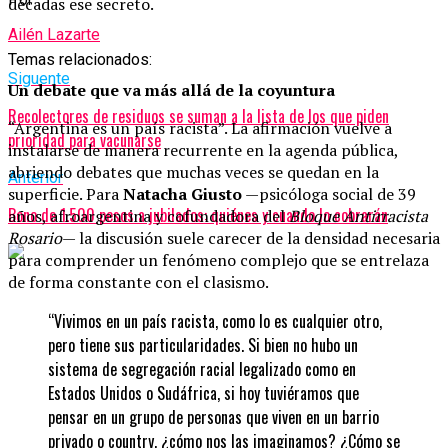
décadas ese secreto.
Ailén Lazarte
Temas relacionados:
Siguente
Un debate que va más allá de la coyuntura
Recolectores de residuos se suman a la lista de los que piden
“Argentina es un país racista”. La afirmación vuelve a
prioridad para vacunarse
instalarse de manera recurrente en la agenda pública,
abriendo debates que muchas veces se quedan en la
Anterior
superficie. Para
Natacha Giusto
—psicóloga social de 39
Bono de 1.500 pesos a jubilados: quiénes y cuando lo cobrarán
años, afroargentina y cofundadora del
Bloque Antirracista
Rosario
— la discusión suele carecer de la densidad necesaria
para comprender un fenómeno complejo que se entrelaza
de forma constante con el clasismo.
“Vivimos en un país racista, como lo es cualquier otro,
pero tiene sus particularidades. Si bien no hubo un
sistema de segregación racial legalizado como en
Estados Unidos o Sudáfrica, si hoy tuviéramos que
pensar en un grupo de personas que viven en un barrio
privado o country, ¿cómo nos las imaginamos? ¿Cómo se