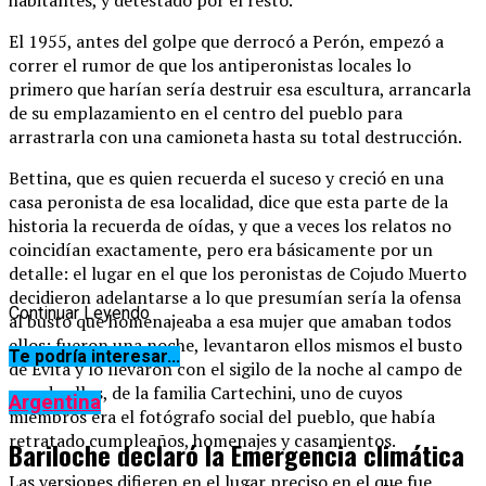
El 1955, antes del golpe que derrocó a Perón, empezó a
correr el rumor de que los antiperonistas locales lo
primero que harían sería destruir esa escultura, arrancarla
de su emplazamiento en el centro del pueblo para
arrastrarla con una camioneta hasta su total destrucción.
Bettina, que es quien recuerda el suceso y creció en una
casa peronista de esa localidad, dice que esta parte de la
historia la recuerda de oídas, y que a veces los relatos no
coincidían exactamente, pero era básicamente por un
detalle: el lugar en el que los peronistas de Cojudo Muerto
decidieron adelantarse a lo que presumían sería la ofensa
Continuar Leyendo
al busto que homenajeaba a esa mujer que amaban todos
ellos: fueron una noche, levantaron ellos mismos el busto
Te podría interesar...
de Evita y lo llevaron con el sigilo de la noche al campo de
uno de ellos, de la familia Cartechini, uno de cuyos
Argentina
miembros era el fotógrafo social del pueblo, que había
retratado cumpleaños, homenajes y casamientos.
Bariloche declaró la Emergencia climática
Las versiones difieren en el lugar preciso en el que fue