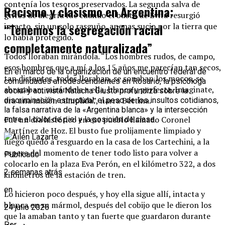
contenía los tesoros preservados. La segunda salva de
Racismo y clasismo en Argentina:
gritos de alegría fue cuando el busto de Evita resurgió
“Tenemos la segregación racial
intacto, sin un solo rasguño, apenas sucio por la tierra que
lo había protegido.
completamente naturalizada”
Todos lloraban mirándola. “Los hombres rudos, de campo,
esos hombres que a mí a los 15 años me parecían tan secos,
En el marco de la organización de un encuentro federal de
tan distantes, todos lloraban, se sonaban los mocos, se
comunidades afrodescendientes en Rosario, la psicóloga
abrazaban, mirándola a ella, blanca y perfecta. Imaginate,
social y activista Natacha Giusto profundiza sobre la
era una misión cumplida”, narra Bettina.
discriminación estructural, el peso de los insultos cotidianos,
la falsa narrativa de la «Argentina blanca» y la intersección
Fue un día histórico en ese pueblo llamado Coronel
entre el color de piel y la posición de clase.
Martínez de Hoz. El busto fue prolijamente limpiado y
luego quedó a resguardo en la casa de los Cartechini, a la
espera del momento de tener todo listo para volver a
Publicado
colocarlo en la plaza Eva Perón, en el kilómetro 322, a dos
2 semanas atrás
kilómetros de la estación de tren.
en
Lo hicieron poco después, y hoy ella sigue allí, intacta y
blanca en su mármol, después del cobijo que le dieron los
24 julio 2026
que la amaban tanto y tan fuerte que guardaron durante
Por