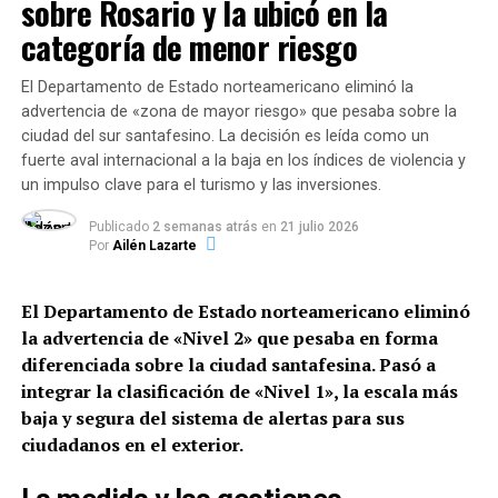
Unidos o Sudáfrica, si hoy
sobre Rosario y la ubicó en la
quien compraba para Vicentin, como Tomás Hinrichsen,
tuviéramos que pensar en
categoría de menor riesgo
un reconocido broker agroindustrial. Y hubo fisuras
un grupo de personas que
entre Nardelli y su tío político y ex presidente de la
El Departamento de Estado norteamericano eliminó la
Bolsa de Rosario, Alberto Padoan,
dedicado desde
viven en un barrio privado o
advertencia de «zona de mayor riesgo» que pesaba sobre la
siempre a hacer lobby por la empresa.
ciudad del sur santafesino. La decisión es leída como un
country, ¿cómo nos las
fuerte aval internacional a la baja en los índices de violencia y
Eso sí la firma pesa en la vida pública de Santa Fe como
imaginamos? ¿Cómo se
un impulso clave para el turismo y las inversiones.
Vicentín. Para algunos expertos, la firma que
ven? Y si trabajan en la
Publicado
2 semanas atrás
en
21 julio 2026
arrancaron los hermanos Máximo, Pedro y Roberto,
Por
Ailén Lazarte
recolección de residuos o
llegados dese Italia en 1920, tuvo un
crecimiento
demasiado veloz en los últimos años.
Era
se encuentran
El Departamento de Estado norteamericano eliminó
auditada hasta 2018 por la consultora KPMG que habría
encarceladas, ¿qué color de
la advertencia de «Nivel 2» que pesaba en forma
advertido, entre otros aspectos objetables, que
diferenciada sobre la ciudad santafesina.
piel tendrían? Lejos de
Pasó a
la
expansión estuvo apalancada con deuda bancaria
integrar la clasificación de «Nivel 1», la escala más
de corto plazo.
tener un sistema de
baja y segura del sistema de alertas para sus
segregación racial
Entre tanto
tuvo un logro judicial
ya que pese a los
ciudadanos en el exterior.
pedidos de que el concurso se tramitara en los
legalizado, lo tenemos
tribunales de Rosario, los Vicentin lograron que quedara