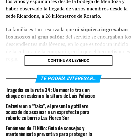
los vinos y espumantes desde la bodega de Mendoza y
haber observado la llegada de varios miembros desde la
sede Ricardone, a 26 kilómetros de Rosario.
La familia es tan reservada que
ni siquiera ingresaban
los mozos al gran salón
: del servicio se encargaban los
descendientes más jóvenes, en lo que es todo un indicio
de la cultura de la compañía, en la que el hermetismo es
regla.
CONTINUAR LEYENDO
¿Lo habrá sabido el Gobierno que sorprendió hasta
TE PODRÍA INTERESAR...
al propio ministro de Agricultura, Luis Basterra
, con
el anuncio de la intervención y el proyecto de
Tragedia en la ruta 34: Un muerto tras un
expropiación?
choque en cadena a la altura de Luis Palacios
Detuvieron a “Yaka”, el presunto gatillero
Y desde ya
sorprendió y alertó a los Vicentin
, según
acusado de asesinar a un exprefecto para
aseguran muy cerca de Sergio Nardelli, hijo de una de las
robarle en barrio Las Flores Sur
herederas y de su mano derecha y primo hermano, Maxi
Fenómeno de El Niño: Guía de consejos y
Padoan. Se enteraron primero a las 14 por
el
mantenimiento preventivo para proteger la