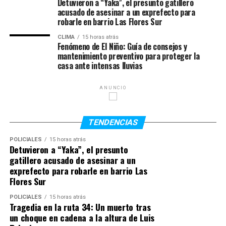
Santa Fe,
Maximiliano Pullaro
Detuvieron a “Yaka”, el presunto gatillero
, y el embajador
transatlántica de personas esclavizadas y a la
acusado de asesinar a un exprefecto para
estadounidense en la Argentina,
Peter Lamelas
.
En
justificación ideológica de la expansión europea:
robarle en barrio Las Flores Sur
esos encuentros se analizaron las métricas sobre la baja
en la tasa de homicidios dolosos y la contención de los
El pilar económico:
CLIMA
15 horas atrás
La explotación de mano de
Fenómeno de El Niño: Guía de consejos y
delitos de violencia altamente lesiva articulada junto a la
obra esclavizada como base del desarrollo del
mantenimiento preventivo para proteger la
Nación y la Municipalidad.
continente europeo.
casa ante intensas lluvias
Declaraciones de las autoridades
El pilar científico:
ANUNCIO
La invención del concepto
biológico de “raza” para justificar la supuesta
El gobernador Pullaro celebró la resolución a través de
supremacía de las personas blancas sobre las
sus canales oficiales y en declaraciones a la prensa:
TENDENCIAS
personas negras e indígenas.
POLICIALES
15 horas atrás
«Es una gran noticia que el
Detuvieron a “Yaka”, el presunto
El pilar religioso:
La deshumanización que
gatillero acusado de asesinar a un
Departamento de Estado de
catalogaba a las personas africanas como seres
exprefecto para robarle en barrio Las
EE. UU. haya eliminado a
sin alma para legitimar su sometimiento.
Flores Sur
Rosario de su alerta como
POLICIALES
15 horas atrás
Tragedia en la ruta 34: Un muerto tras
La discriminación en el tejido
zona de mayor riesgo.
un choque en cadena a la altura de Luis