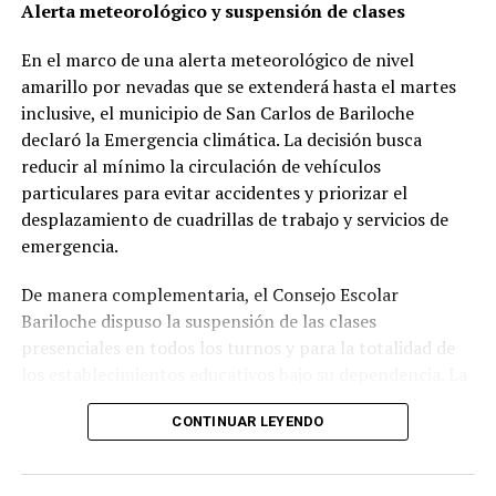
avanzadas tratativas con YPF Agro para seguir
Alerta meteorológico y suspensión de clases
funcionando
. Y, según trasciende, estaban a punto
En el marco de una alerta meteorológico de nivel
del
due diligence
,
uno de los pasos previos para la
amarillo por nevadas que se extenderá hasta el martes
venta, con un grupo liderado por José Luis Manzano.
inclusive, el municipio de San Carlos de Bariloche
Otros aspirantes a quedarse con la empresa eran el ex
declaró la Emergencia climática. La decisión busca
CEO global de Dreyfus,
Ciro Echesortu, cabeza del
reducir al mínimo la circulación de vehículos
fondo Ceibos Group.
Y el fondo de inversión Carval
particulares para evitar accidentes y priorizar el
que fue un brazo de Cargill y que ahora es
desplazamiento de cuadrillas de trabajo y servicios de
independiente.
emergencia.
Entre tanto, su planta de San Lorenzo en Santa
De manera complementaria, el Consejo Escolar
Fe,
funciona al 50% trabajando para terceros
con un
Bariloche dispuso la suspensión de las clases
contrato de procesamiento en aceite y harina de soja y
presenciales en todos los turnos y para la totalidad de
girasol de
200.000 toneladas para la firma Oleo
y otro
los establecimientos educativos bajo su dependencia. La
de 100.000 para la cooperativa ACA. Y la planta de
Emergencia municipal continuará vigente mientras se
Renova en la que es
CONTINUAR LEYENDO
socia en el 33,3% de la suiza
mantengan las complicaciones extremas en la
Glencore sigue a pleno.
transitabilidad de la ciudad.