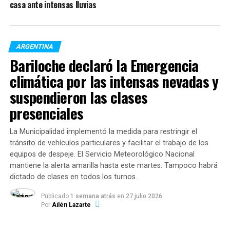
llamado de un influyente consultor.
casa ante intensas lluvias
Según reconstruye la fuente consultada por
Clarín
, el
diálogo fue el siguiente:
ARGENTINA
–El Gobierno se les va a quedar con la empresa…
Bariloche declaró la Emergencia
climática por las intensas nevadas y
–Eso es humo
–habría sido la respuesta de Nardelli.
suspendieron las clases
A las 16:30 Nardelli constató por la tele que no era
presenciales
humo. A las 18 ya estaba en
comunicación con sus
abogados del estudio Alegría que lleva adelante el
La Municipalidad implementó la medida para restringir el
concurso.
tránsito de vehículos particulares y facilitar el trabajo de los
equipos de despeje. El Servicio Meteorológico Nacional
Esta mañana, junto a abogados penalistas, analizaron
mantiene la alerta amarilla hasta este martes. Tampoco habrá
los pasos a seguir para
impugnar tanto la intervención
dictado de clases en todos los turnos.
y para hacer frente a la futura y muy probable
Publicado
1 semana atrás
en
27 julio 2026
expropiación.
Por
Ailén Lazarte
No fueron los únicos sorprendidos
. Vicentin estaba en