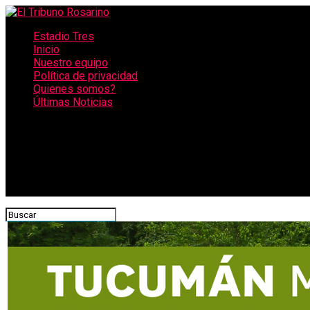
Estadio Tres
Inicio
Nuestro equipo
Política de privacidad
Quienes somos?
Últimas Noticias
CONECTATE CON NOSOTROS