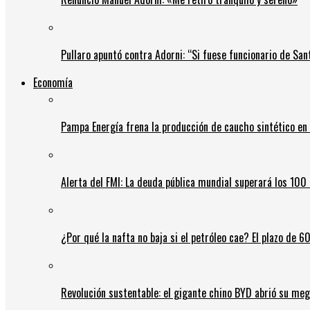
Pullaro apuntó contra Adorni: “Si fuese funcionario de Sant
Economía
Pampa Energía frena la producción de caucho sintético en 
Alerta del FMI: La deuda pública mundial superará los 100 
¿Por qué la nafta no baja si el petróleo cae? El plazo de 
Revolución sustentable: el gigante chino BYD abrió su meg