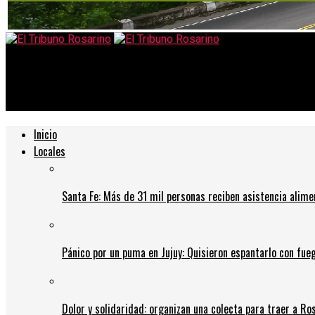
El Tribuno Rosarino
“Los que festejaban ayer por el clásico, hoy reclaman presencial
Inicio
Locales
Santa Fe: Más de 31 mil personas reciben asistencia alime
Pánico por un puma en Jujuy: Quisieron espantarlo con fue
Dolor y solidaridad: organizan una colecta para traer a Ros