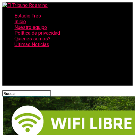
Estadio Tres
Inicio
Nuestro equipo
Política de privacidad
Quienes somos?
Últimas Noticias
CONECTATE CON NOSOTROS