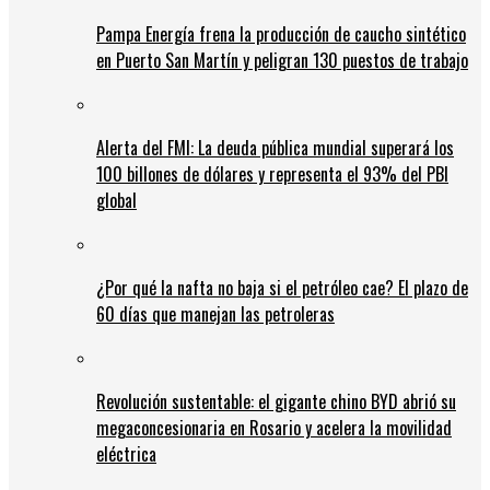
Pampa Energía frena la producción de caucho sintético
en Puerto San Martín y peligran 130 puestos de trabajo
Alerta del FMI: La deuda pública mundial superará los
100 billones de dólares y representa el 93% del PBI
global
¿Por qué la nafta no baja si el petróleo cae? El plazo de
60 días que manejan las petroleras
Revolución sustentable: el gigante chino BYD abrió su
megaconcesionaria en Rosario y acelera la movilidad
eléctrica