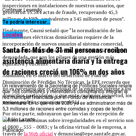
inspecciones en instalaciones de nuestros usuarios, que
Continuar Leyendo
generaron 13.584 actas de fraude, recuperando 45,3
millones de kWh, equivalentes a 345 millones de pesos”.
Te podría interesar...
Finalmente, Caussi señaló que “la normalización de las
Locales
instalaciones eléctricas domiciliarias requiere de la
incorporación de nuevos usuarios al sistema comercial,
Santa Fe: Más de 31 mil personas reciben
como así también de la correcta medición de la energía
demandada, que son los pilares de una gestión más
asistencia alimentaria diaria y la entrega
equitativa y eficiente”.
de raciones creció un 106% en dos años
Asimismo, en el marco del desarrollo de Plan de
Disminución de Pérdidas No Técnicas, la EPE recuerda que
Un relevamiento de la Secretaría de Políticas Sociales revela
no es necesario que el personal de la empresa ingrese a los
que 164 comedores y merenderos comunitarios integran la
domicilios particulares; y que, ante cualquier inquietud, los
red municipal financiada por el Fondo de Asistencia
vecinos podrán comunicarse al 911.
Alimentaria. En lo que va de 2026 ya se administraron más de
5,3 millones de raciones entre comidas y copas de leche.
Por otra parte, subrayaron que las vías de recepción de
denuncias anónimas sobre irregularidades en el servicio son
el 0800 – 555 – 0083; y la oficina virtual de la empresa, a
Publicado
través de
la Web oficial
y denuncias@epe.santafe.gov.ar.