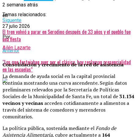
2 semanas atrás
Temas relacionados:
en
Siguente
27 julio 2026
El tren volvió a parar en Serodino después de 33 años y el pueblo fue
Por
una fiesta
Ailén Lazarte
Anterior
“Los que festejaban ayer por el clásico, hoy reclaman presencialidad
Consolidación y crecimiento de la red de asistencia
en las escuelas”
La demanda de ayuda social en la capital provincial
continúa mostrando una curva ascendente. Según datos
preliminares relevados por la Secretaría de Políticas
Sociales de la Municipalidad de Santa Fe, un total de
31.134
vecinos y vecinas
acceden cotidianamente a alimentos a
través del sistema de comedores y merenderos
comunitarios.
La política pública, sostenida mediante el
Fondo de
Asistencia Alimentaria
, cubre actualmente a
164