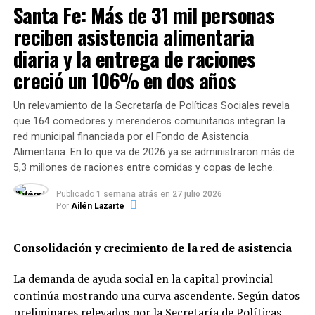
Álvarez, durante el paseo por la Granja de la Infancia
Santa Fe: Más de 31 mil personas
niñas y niños expresaron su alegría por poder jugar y
reciben asistencia alimentaria
ver a los animales tan cerca, además de aprender
diaria y la entrega de raciones
mimbrería en la sala Tejer, hacer mandalas gigantes con
objetos y trepar a la casita del árbol.
creció un 106% en dos años
Reconocimiento del barrio
Un relevamiento de la Secretaría de Políticas Sociales revela
que 164 comedores y merenderos comunitarios integran la
Vanina Leone, coordinadora del Programa Rosario Cuida
red municipal financiada por el Fondo de Asistencia
a sus Barrios, evaluó la experiencia desarrollada en un
Alimentaria. En lo que va de 2026 ya se administraron más de
espacio público de la ciudad recuperado para el
5,3 millones de raciones entre comidas y copas de leche.
encuentro y la participación de vecinas y vecinos, en
Publicado
1 semana atrás
en
27 julio 2026
este caso para niñas y niños de la ciudad que
Por
Ailén Lazarte
habitualmente asistían a la placita del barrio y que a
partir de la propuesta de verano encontraron
Consolidación y crecimiento de la red de asistencia
contención y acompañamiento de la Municipalidad de
Rosario.
La demanda de ayuda social en la capital provincial
continúa mostrando una curva ascendente. Según datos
«La experiencia sumó acciones para readecuar en este
preliminares relevados por la Secretaría de Políticas