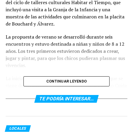
del ciclo de talleres culturales Habitar el Tiempo, que
incluyó una visita a la Granja de la Infancia y una
muestra de las actividades que culminaron en la placita
de Bouchard y Álvarez.
La propuesta de verano se desarrolló durante seis
encuentros y estuvo destinada a niñas y niños de 8 a 12
años. Los tres primeros estuvieron dedicados a crear,
jugar y pintar, para que los chicos pudieran plasmar sus
vivencias.
La iniciativa surgió a partir del trabajo conjunto que se
CONTINUAR LEYENDO
viene desarrollando a través del Programa Rosario Cuida
a sus Barrios en este sector de la ciudad y contó con la
TE PODRÍA INTERESAR...
participación de los equipos de las secretarías de
Desarrollo Humano y Hábitat y de Cultura y Educación,
y del Centro Municipal de Distrito Norte.
Previo al cierre con la muestra en la plaza de Bouchard y
LOCALES