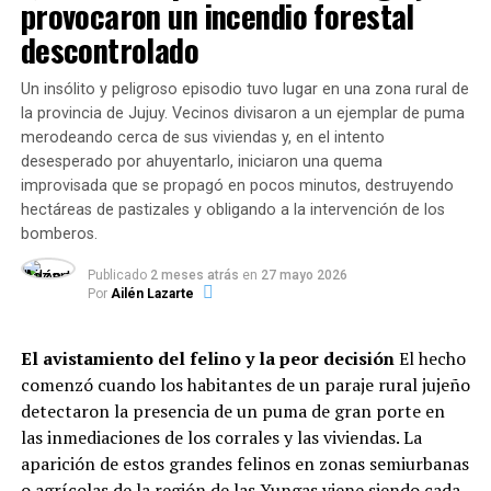
Copas de leche (desayuno y merienda):
provocaron un incendio forestal
Nicolás Gianelloni, secretario de Desarrollo Humano y
Crecieron de 1.445.270 raciones a
2.883.504 en
descontrolado
Hábitat, amplió: «Desde el programa Rosario Cuida a sus
2026
(suba del
99%
).
barrios intensificamos las acciones en áreas vulnerables
Un insólito y peligroso episodio tuvo lugar en una zona rural de
de la ciudad para el cuidado de los vecinos y vecinas. Por
la provincia de Jujuy. Vecinos divisaron a un ejemplar de puma
En conjunto, las entidades administraron
5.340.528
esto planificamos una intervención integral en conjunto
merodeando cerca de sus viviendas y, en el intento
raciones alimentarias en lo que va del año
,
con otras secretarías, con el fin de abrir un espacio para
desesperado por ahuyentarlo, iniciaron una quema
garantizando el derecho básico a la alimentación de
que los rosarinos puedan participar de las acciones del
improvisada que se propagó en pocos minutos, destruyendo
niños, niñas, adolescentes y adultos de sectores
municipio. En este sentido se llevó a cabo este sostenido
hectáreas de pastizales y obligando a la intervención de los
vulnerables.
trabajo en Nuevo Alberdi, en el distrito Norte de la
bomberos.
ciudad, que se replicará en otros barrios».
Dinámica del servicio: Modalidades
Publicado
2 meses atrás
en
27 mayo 2026
Por
Ailén Lazarte
Guido Napolitano, coordinador del área de Cultura del
y horarios de mayor demanda
Centro Municipal Distrito Norte, explicó cómo surgió la
El avistamiento del felino y la peor decisión
El hecho
idea de dar talleres en un plaza del barrio.
El informe evidencia que la atención se adaptó a los
comenzó cuando los habitantes de un paraje rural jujeño
hábitos de pospandemia: el
83% de las instituciones
«La propuesta nació de juntarnos con la gente de
detectaron la presencia de un puma de gran porte en
entrega viandas para llevar
, el
13,2% sostiene la
Rosario Cuida a sus Barrios, empezar a juntar a actores
las inmediaciones de los corrales y las viviendas. La
atención presencial
en salón y el
3,7% distribuye
de otras áreas para poder atender un lugar específico
aparición de estos grandes felinos en zonas semiurbanas
módulos alimentarios
.
que es Nuevo Alberdi Oeste. Descubrimos algunas
o agrícolas de la región de las Yungas viene siendo cada