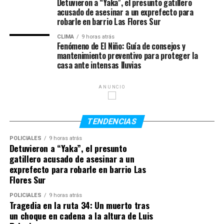
Detuvieron a “Yaka”, el presunto gatillero
cuando un micro turístico que trasladaba a más de 30
acusado de asesinar a un exprefecto para
pasajeros chocó contra otro vehículo y terminó
robarle en barrio Las Flores Sur
volcando en una ruta del noreste australiano. Las
CLIMA
9 horas atrás
autoridades locales calificaron la escena como
Fenómeno de El Niño: Guía de consejos y
mantenimiento preventivo para proteger la
“catastrófica” y confirmaron que hubo varios heridos
casa ante intensas lluvias
además de la víctima fatal argentina.
Serena había sido trasladada con vida a un centro
ANUNCIO
médico luego del impacto, pero falleció poco después
debido a la gravedad de las lesiones sufridas. Su amiga
TENDENCIAS
Valentina continúa internada bajo observación médica y
evoluciona favorablemente.
POLICIALES
9 horas atrás
Detuvieron a “Yaka”, el presunto
gatillero acusado de asesinar a un
La joven era oriunda de Rosario y había desarrollado una
exprefecto para robarle en barrio Las
vida marcada por los viajes. Con ciudadanía argentina e
Flores Sur
italiana, desde 2020 residía en Europa y trabajaba en el
rubro hotelero y administrativo, además de impulsar un
POLICIALES
9 horas atrás
Tragedia en la ruta 34: Un muerto tras
emprendimiento vinculado al asesoramiento para
un choque en cadena a la altura de Luis
tramitar la ciudadanía italiana. En los últimos años