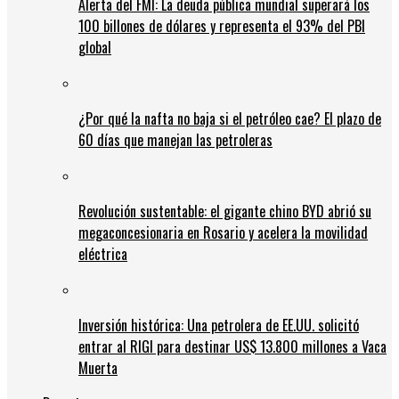
Alerta del FMI: La deuda pública mundial superará los
100 billones de dólares y representa el 93% del PBI
global
¿Por qué la nafta no baja si el petróleo cae? El plazo de
60 días que manejan las petroleras
Revolución sustentable: el gigante chino BYD abrió su
megaconcesionaria en Rosario y acelera la movilidad
eléctrica
Inversión histórica: Una petrolera de EE.UU. solicitó
entrar al RIGI para destinar US$ 13.800 millones a Vaca
Muerta