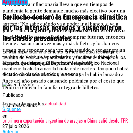
Argentina
“La dinámica inflacionaria lleva a que en tiempos de
pandemia la gente demande mucho más efectivo por una
Bariloche declaró la Emergencia climática
cuestión precautoria”
, explicó Paolicchi, quien
agregó: “No sabe cuándo va a poder ir al banco, si va a
por las intensas nevadas y suspendieron
poder salir.
La gente prefiere quedarse con el efectivo
las clases presenciales
en el bolsillo
para enfrentar comprar futuras, entonces
tiende a sacar cada vez más y más billetes y los bancos
tienen que reponer cada vez más seguido y eso genera un
La Municipalidad implementó la medida para restringir el
costo no sólo para las entidades sino para la Casa de la
tránsito de vehículos particulares y facilitar el trabajo de los
Moneda que tiene que imprimir esa plata”.
equipos de despeje. El Servicio Meteorológico Nacional
mantiene la alerta amarilla hasta este martes. Tampoco habrá
Se trata de una iniciativa que Pesce ya la había lanzado a
dictado de clases en todos los turnos.
fines del año pasado causando polémica por el costo que
tendría renovar la familia íntegra de billetes.
Publicado
Temas relacionados:
actualidad
2 semanas atrás
Siguente
en
La primera exportación argentina de arvejas a China salió desde TPR
27 julio 2026
Anterior