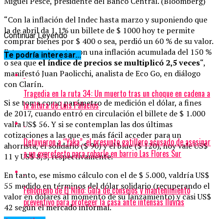
Miguel Pesce, presidente del Banco Central. (Bloomberg)
“Con la inflación del Indec hasta marzo y suponiendo que
la de abril da 1,1% un billete de $ 1000 hoy te permite
Continuar Leyendo
comprar bienes por $ 400 o sea, perdió un 60 % de su valor.
Esto es consistente con una inflación acumulada del 150 %
Te podría interesar...
o sea que
el índice de precios se multiplicó 2,5 veces
“,
manifestó Juan Paolicchi, analista de Eco Go, en diálogo
con Clarín.
Tragedia en la ruta 34: Un muerto tras un choque en cadena a
Si se toma como parámetro de medición el dólar, a fines
la altura de Luis Palacios
de 2017, cuando entró en circulación el billete de $ 1.000
valía US$ 56. Y si se contemplan las dos últimas
cotizaciones a las que es más fácil acceder para un
Detuvieron a “Yaka”, el presunto gatillero acusado de asesinar
ahorrista, el solidario ($ 90) y el blue ($ 120), hoy vale US$
a un exprefecto para robarle en barrio Las Flores Sur
11 y US$ 8,3, respectivamente.
En tanto, ese mismo cálculo con el de $ 5.000, valdría US$
55 medido en términos del dólar solidario (recuperando el
Fenómeno de El Niño: Guía de consejos y mantenimiento
valor en dólares al momento de su lanzamiento) y casi US$
preventivo para proteger la casa ante intensas lluvias
42 según el mercado informal.