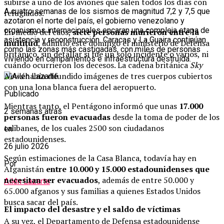
subirse a uno de los aviones que salen todos los días con
A cuatro semanas de los sismos de magnitud 7,2 y 7,5 que
refugiados.
azotaron el norte del país, el gobierno venezolano y
organismos internacionales encaran una compleja etapa de
En medio del caos,
siete personas murieron entre la
asistencia y reconstrucción. Caracas y La Guaira continúan
multitud
, admitió este domingo el ministerio de Defensa
como las zonas más castigadas, con miles de personas
británico, sin detallar si fue un solo incidente o varios, ni
viviendo en campamentos e infraestructura destruida.
cuándo ocurrieron los decesos. La cadena británica
Sky
News
había difundido imágenes de tres cuerpos cubiertos
con una lona blanca fuera del aeropuerto.
Publicado
Mientras tanto, el Pentágono informó que unas
17.000
2 semanas atrás
personas fueron evacuadas
desde la toma de poder de los
talibanes, de los cuales 2500 son ciudadanos
en
estadounidenses.
26 julio 2026
Según estimaciones de la Casa Blanca, todavía hay en
Por
Afganistán
entre 10.000 y 15.000 estadounidenses que
necesitan ser evacuados
, además de entre 50.000 y
Ailén Lazarte
65.000 afganos y sus familias a quienes Estados Unidos
busca sacar del país.
El impacto del desastre y el saldo de víctimas
A su vez, el Departamento de Defensa estadounidense