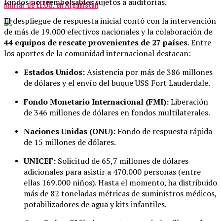
fondos no reembolsables sujetos a auditorías.
militar de EE.UU. en Afganistán
El despliegue de respuesta inicial contó con la intervención
de más de 19.000 efectivos nacionales y la colaboración de
44 equipos de rescate provenientes de 27 países
. Entre
los aportes de la comunidad internacional destacan:
Estados Unidos:
Asistencia por más de 386 millones
de dólares y el envío del buque USS Fort Lauderdale.
Fondo Monetario Internacional (FMI):
Liberación
de 346 millones de dólares en fondos multilaterales.
Naciones Unidas (ONU):
Fondo de respuesta rápida
de 15 millones de dólares.
UNICEF:
Solicitud de 65,7 millones de dólares
adicionales para asistir a 470.000 personas (entre
ellas 169.000 niños). Hasta el momento, ha distribuido
más de 82 toneladas métricas de suministros médicos,
potabilizadores de agua y kits infantiles.