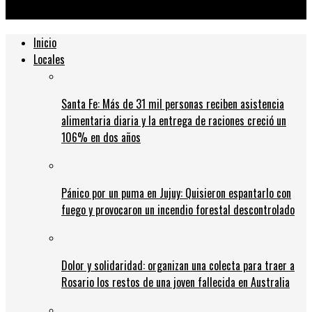
el aeropuerto de Kabul y temen un atentado terrorista
Inicio
Locales
Santa Fe: Más de 31 mil personas reciben asistencia
alimentaria diaria y la entrega de raciones creció un
106% en dos años
Pánico por un puma en Jujuy: Quisieron espantarlo con
fuego y provocaron un incendio forestal descontrolado
Dolor y solidaridad: organizan una colecta para traer a
Rosario los restos de una joven fallecida en Australia