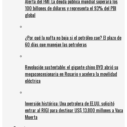
Alerta del FMI: La deuda pública mundial superará los
100 billones de dólares y representa el 93% del PBI
global
¿Por qué la nafta no baja si el petróleo cae? El plazo de
60 días que manejan las petroleras
Revolución sustentable: el gigante chino BYD abrió su
megaconcesionaria en Rosario y acelera la movilidad
eléctrica
Inversión histórica: Una petrolera de EE.UU. solicitó
entrar al RIGI para destinar US$ 13.800 millones a Vaca
Muerta