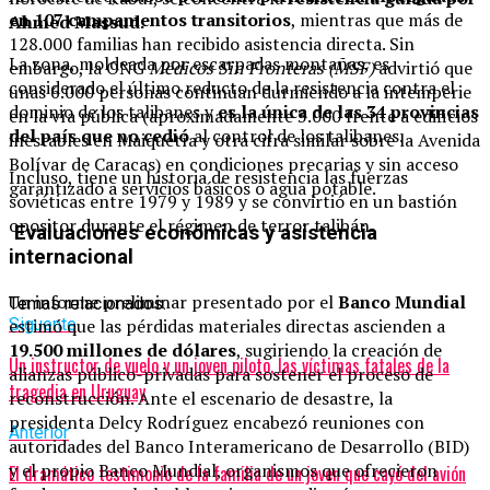
en 107 campamentos transitorios
, mientras que más de
Ahmed Massud.
128.000 familias han recibido asistencia directa. Sin
La zona, moldeada por escarpadas montañas, es
embargo, la ONG
Médicos Sin Fronteras (MSF)
advirtió que
considerado el último reducto de la resistencia contra el
unas 6.000 personas continúan durmiendo a la intemperie
dominio de los talibanes y
es la única de las 34 provincias
en la vía pública (aproximadamente 3.000 frente a edificios
del país que no cedió
al control de los talibanes.
inestables en Maiquetía y otra cifra similar sobre la Avenida
Bolívar de Caracas) en condiciones precarias y sin acceso
Incluso, tiene un historia de resistencia las fuerzas
garantizado a servicios básicos o agua potable.
soviéticas entre 1979 y 1989 y se convirtió en un bastión
opositor durante el régimen de terror talibán.
Evaluaciones económicas y asistencia
internacional
Un informe preliminar presentado por el
Banco Mundial
Temas relacionados:
estimó que las pérdidas materiales directas ascienden a
Siguente
19.500 millones de dólares
, sugiriendo la creación de
Un instructor de vuelo y un joven piloto, las víctimas fatales de la
alianzas público-privadas para sostener el proceso de
tragedia en Uruguay
reconstrucción. Ante el escenario de desastre, la
presidenta Delcy Rodríguez encabezó reuniones con
Anterior
autoridades del Banco Interamericano de Desarrollo (BID)
y el propio Banco Mundial, organismos que ofrecieron
El dramático testimonio de la familia de un joven que cayó del avión