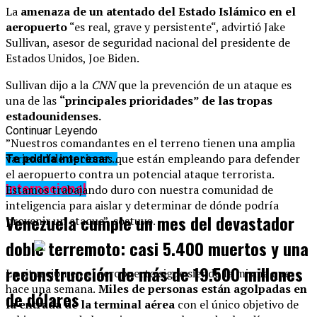
La
amenaza de un atentado del Estado Islámico en el
aeropuerto
“es real, grave y persistente“, advirtió Jake
Sullivan, asesor de seguridad nacional del presidente de
Estados Unidos, Joe Biden.
Sullivan dijo a la
CNN
que la prevención de un ataque es
una de las
“principales prioridades” de las tropas
estadounidenses.
Continuar Leyendo
”Nuestros comandantes en el terreno tienen una amplia
variedad de opciones que están empleando para defender
Te podría interesar...
el aeropuerto contra un potencial ataque terrorista.
Internacional
Estamos trabajando duro con nuestra comunidad de
inteligencia para aislar y determinar de dónde podría
Venezuela cumple un mes del devastador
provenir un ataque”, sostuvo.
doble terremoto: casi 5.400 muertos y una
reconstrucción de más de 19.500 millones
La situación en el aeropuerto sigue siendo la misma que
hace una semana.
Miles de personas están agolpadas en
de dólares
la entrada de la terminal aérea
con el único objetivo de