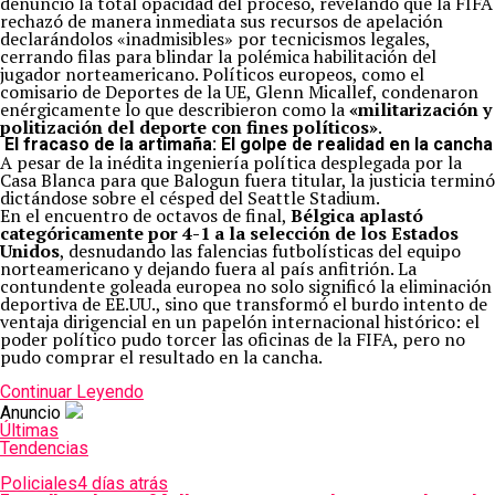
denunció la total opacidad del proceso, revelando que la FIFA
rechazó de manera inmediata sus recursos de apelación
declarándolos «inadmisibles» por tecnicismos legales,
cerrando filas para blindar la polémica habilitación del
jugador norteamericano. Políticos europeos, como el
comisario de Deportes de la UE, Glenn Micallef, condenaron
enérgicamente lo que describieron como la
«militarización y
politización del deporte con fines políticos»
.
El fracaso de la artimaña: El golpe de realidad en la cancha
A pesar de la inédita ingeniería política desplegada por la
Casa Blanca para que Balogun fuera titular, la justicia terminó
dictándose sobre el césped del Seattle Stadium.
En el encuentro de octavos de final,
Bélgica aplastó
categóricamente por 4-1 a la selección de los Estados
Unidos
, desnudando las falencias futbolísticas del equipo
norteamericano y dejando fuera al país anfitrión. La
contundente goleada europea no solo significó la eliminación
deportiva de EE.UU., sino que transformó el burdo intento de
ventaja dirigencial en un papelón internacional histórico: el
poder político pudo torcer las oficinas de la FIFA, pero no
pudo comprar el resultado en la cancha.
Continuar Leyendo
Anuncio
Últimas
Tendencias
Policiales
4 días atrás