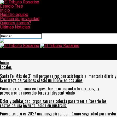
Estadio Tres
Inicio
Nuestro equipo
Política de privacidad
Quienes somos?
Últimas Noticias
CONECTATE CON NOSOTROS
El Tribuno Rosarino
Messi e Icardi con la de Central: la llamativa publicación de una
cuenta oficial de fútbol en redes sociales
Inicio
Locales
Santa Fe: Más de 31 mil personas reciben asistencia alimentaria diaria y
la entrega de raciones creció un 106% en dos años
Pánico por un puma en Jujuy: Quisieron espantarlo con fuego y
provocaron un incendio forestal descontrolado
Dolor y solidaridad: organizan una colecta para traer a Rosario los
restos de una joven fallecida en Australia
Piñero tendrá en 2027 una megacárcel de máxima seguridad para aislar