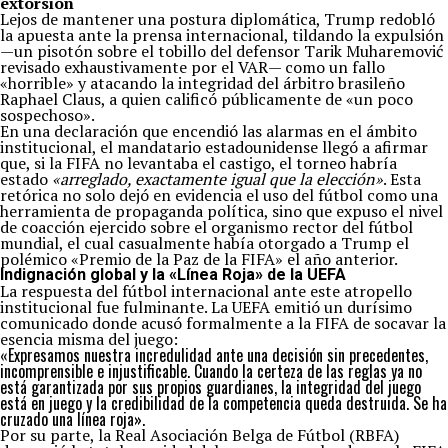
extorsión
Lejos de mantener una postura diplomática, Trump redobló
la apuesta ante la prensa internacional, tildando la expulsión
—un pisotón sobre el tobillo del defensor Tarik Muharemović
revisado exhaustivamente por el VAR— como un fallo
«horrible» y atacando la integridad del árbitro brasileño
Raphael Claus, a quien calificó públicamente de «un poco
sospechoso».
En una declaración que encendió las alarmas en el ámbito
institucional, el mandatario estadounidense llegó a afirmar
que, si la FIFA no levantaba el castigo, el torneo habría
estado
«arreglado, exactamente igual que la elección»
. Esta
retórica no solo dejó en evidencia el uso del fútbol como una
herramienta de propaganda política, sino que expuso el nivel
de coacción ejercido sobre el organismo rector del fútbol
mundial, el cual casualmente había otorgado a Trump el
polémico «Premio de la Paz de la FIFA» el año anterior.
Indignación global y la «Línea Roja» de la UEFA
La respuesta del fútbol internacional ante este atropello
institucional fue fulminante. La UEFA emitió un durísimo
comunicado donde acusó formalmente a la FIFA de socavar la
esencia misma del juego:
«Expresamos nuestra incredulidad ante una decisión sin precedentes,
incomprensible e injustificable. Cuando la certeza de las reglas ya no
está garantizada por sus propios guardianes, la integridad del juego
está en juego y la credibilidad de la competencia queda destruida. Se ha
cruzado una línea roja».
Por su parte, la Real Asociación Belga de Fútbol (RBFA)