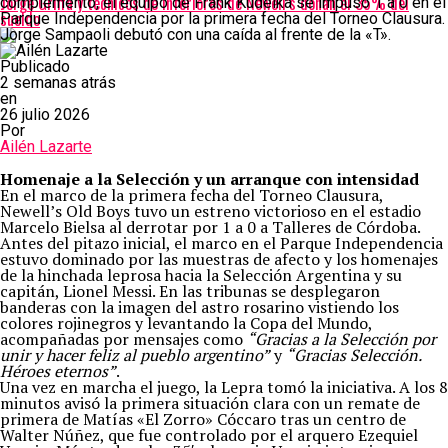
Jorge Griffa y técnicos de inferiores de Newell’s donan el 35% del
complemento, el equipo de Frank Kudelka se impuso 1 a 0 en el
sueldo
Parque Independencia por la primera fecha del Torneo Clausura.
Jorge Sampaoli debutó con una caída al frente de la «T».
Publicado
2 semanas atrás
en
26 julio 2026
Por
Ailén Lazarte
Homenaje a la Selección y un arranque con intensidad
En el marco de la primera fecha del Torneo Clausura,
Newell’s Old Boys tuvo un estreno victorioso en el estadio
Marcelo Bielsa al derrotar por 1 a 0 a Talleres de Córdoba.
Antes del pitazo inicial, el marco en el Parque Independencia
estuvo dominado por las muestras de afecto y los homenajes
de la hinchada leprosa hacia la Selección Argentina y su
capitán, Lionel Messi. En las tribunas se desplegaron
banderas con la imagen del astro rosarino vistiendo los
colores rojinegros y levantando la Copa del Mundo,
acompañadas por mensajes como
“Gracias a la Selección por
unir y hacer feliz al pueblo argentino”
y
“Gracias Selección.
Héroes eternos”
.
Una vez en marcha el juego, la Lepra tomó la iniciativa. A los 8
minutos avisó la primera situación clara con un remate de
primera de Matías «El Zorro» Cóccaro tras un centro de
Walter Núñez, que fue controlado por el arquero Ezequiel