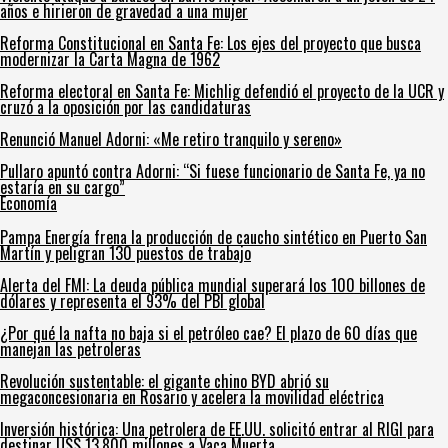
años e hirieron de gravedad a una mujer
Reforma Constitucional en Santa Fe: Los ejes del proyecto que busca
modernizar la Carta Magna de 1962
Reforma electoral en Santa Fe: Michlig defendió el proyecto de la UCR y
cruzó a la oposición por las candidaturas
Renunció Manuel Adorni: «Me retiro tranquilo y sereno»
Pullaro apuntó contra Adorni: “Si fuese funcionario de Santa Fe, ya no
estaría en su cargo”
Economía
Pampa Energía frena la producción de caucho sintético en Puerto San
Martín y peligran 130 puestos de trabajo
Alerta del FMI: La deuda pública mundial superará los 100 billones de
dólares y representa el 93% del PBI global
¿Por qué la nafta no baja si el petróleo cae? El plazo de 60 días que
manejan las petroleras
Revolución sustentable: el gigante chino BYD abrió su
megaconcesionaria en Rosario y acelera la movilidad eléctrica
Inversión histórica: Una petrolera de EE.UU. solicitó entrar al RIGI para
destinar US$ 13.800 millones a Vaca Muerta