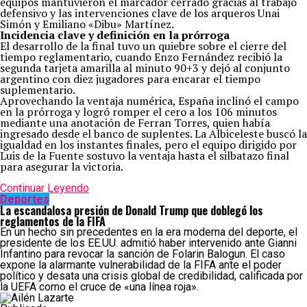
equipos mantuvieron el marcador cerrado gracias al trabajo
defensivo y las intervenciones clave de los arqueros Unai
Simón y Emiliano «Dibu» Martínez.
Incidencia clave y definición en la prórroga
El desarrollo de la final tuvo un quiebre sobre el cierre del
tiempo reglamentario, cuando Enzo Fernández recibió la
segunda tarjeta amarilla al minuto 90+3 y dejó al conjunto
argentino con diez jugadores para encarar el tiempo
suplementario.
Aprovechando la ventaja numérica, España inclinó el campo
en la prórroga y logró romper el cero a los 106 minutos
mediante una anotación de Ferran Torres, quien había
ingresado desde el banco de suplentes. La Albiceleste buscó la
igualdad en los instantes finales, pero el equipo dirigido por
Luis de la Fuente sostuvo la ventaja hasta el silbatazo final
para asegurar la victoria.
Continuar Leyendo
Deportes
La escandalosa presión de Donald Trump que doblegó los
reglamentos de la FIFA
En un hecho sin precedentes en la era moderna del deporte, el
presidente de los EE.UU. admitió haber intervenido ante Gianni
Infantino para revocar la sanción de Folarin Balogun. El caso
expone la alarmante vulnerabilidad de la FIFA ante el poder
político y desata una crisis global de credibilidad, calificada por
la UEFA como el cruce de «una línea roja».