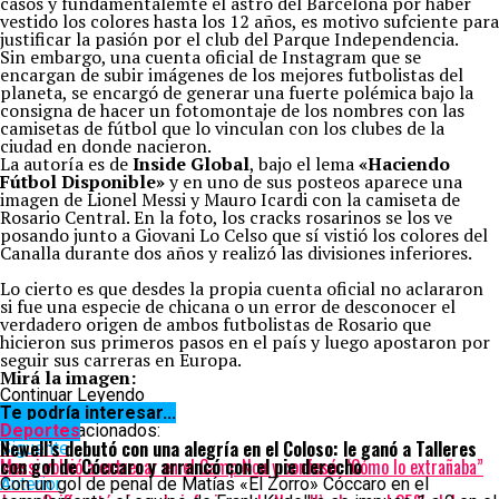
casos y fundamentalemte el astro del Barcelona por haber
vestido los colores hasta los 12 años, es motivo sufciente para
justificar la pasión por el club del Parque Independencia.
Sin embargo, una cuenta oficial de Instagram que se
encargan de subir imágenes de los mejores futbolistas del
planeta, se encargó de generar una fuerte polémica bajo la
consigna de hacer un fotomontaje de los nombres con las
camisetas de fútbol que lo vinculan con los clubes de la
ciudad en donde nacieron.
La autoría es de
Inside Global
, bajo el lema
«Haciendo
Fútbol Disponible»
y en uno de sus posteos aparece una
imagen de Lionel Messi y Mauro Icardi con la camiseta de
Rosario Central. En la foto, los cracks rosarinos se los ve
posando junto a Giovani Lo Celso que sí vistió los colores del
Canalla durante dos años y realizó las divisiones inferiores.
Lo cierto es que desdes la propia cuenta oficial no aclararon
si fue una especie de chicana o un error de desconocer el
verdadero origen de ambos futbolistas de Rosario que
hicieron sus primeros pasos en el país y luego apostaron por
seguir sus carreras en Europa.
Mirá la imagen:
Continuar Leyendo
Te podría interesar...
Temas relacionados:
Deportes
Newell’s debutó con una alegría en el Coloso: le ganó a Talleres
Siguente
Messi volvió a entrenar en el Camp Nou y confesó: “Cómo lo extrañaba”
con gol de Cóccaro y arrancó con el pie derecho
Anterior
Con un gol de penal de Matías «El Zorro» Cóccaro en el