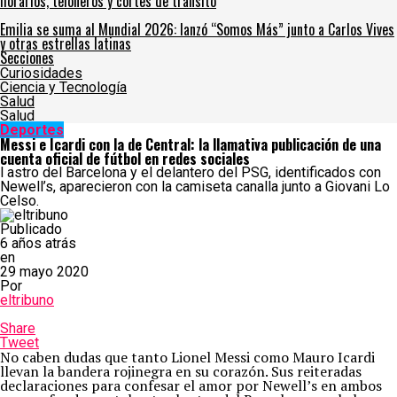
horarios, teloneros y cortes de tránsito
Emilia se suma al Mundial 2026: lanzó “Somos Más” junto a Carlos Vives
y otras estrellas latinas
Secciones
Curiosidades
Ciencia y Tecnología
Salud
Salud
Deportes
Messi e Icardi con la de Central: la llamativa publicación de una
cuenta oficial de fútbol en redes sociales
l astro del Barcelona y el delantero del PSG, identificados con
Newell’s, aparecieron con la camiseta canalla junto a Giovani Lo
Celso.
Publicado
6 años atrás
en
29 mayo 2020
Por
eltribuno
Share
Tweet
No caben dudas que tanto Lionel Messi como Mauro Icardi
llevan la bandera rojinegra en su corazón. Sus reiteradas
declaraciones para confesar el amor por Newell’s en ambos