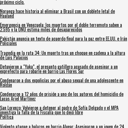
próximo ciclo.
Noruega hace historia al eliminar a Brasil con un doblete letal de
Haaland
Emergencia en Venezuela: los muertos por el doble terremoto suben a
2.595 y la ONU estima miles de desaparecidos
Pakistán anuncia un texto de acuerdo final para la paz entre EE.UU. e Irán
Policiales
Tragedia en la ruta 34: Un muerto tras un choque en cadena a la altura
de Luis Palacios
Detuvieron a “Yaka”, el presunto gatillero acusado de asesinar a un
exprefecto para robarle en barrio Las Flores Sur
Condenaron a dos expolicías por el abuso sexual de una adolescente en
Roldán
Condenaron a 12 años de prisión a uno de los autores del homicidio de
Lucas Ariel Martínez
San Lorenzo: Volvieron a detener al padre de Sofía Delgado y el MPA
investiga la falla de la Fiscalía que lo dejó libre
Política
Violento ataque a balazos en barrio Alvear: Asesinaron a un joven de 24