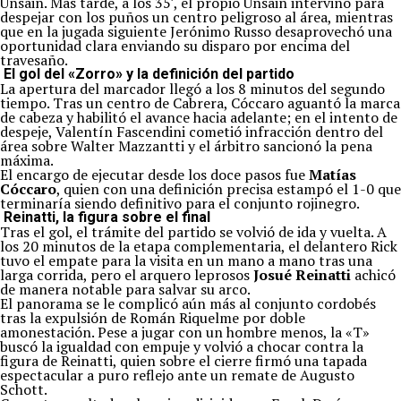
Unsain. Más tarde, a los 35′, el propio Unsain intervino para
despejar con los puños un centro peligroso al área, mientras
que en la jugada siguiente Jerónimo Russo desaprovechó una
oportunidad clara enviando su disparo por encima del
travesaño.
El gol del «Zorro» y la definición del partido
La apertura del marcador llegó a los 8 minutos del segundo
tiempo. Tras un centro de Cabrera, Cóccaro aguantó la marca
de cabeza y habilitó el avance hacia adelante; en el intento de
despeje, Valentín Fascendini cometió infracción dentro del
área sobre Walter Mazzantti y el árbitro sancionó la pena
máxima.
El encargo de ejecutar desde los doce pasos fue
Matías
Cóccaro
, quien con una definición precisa estampó el 1-0 que
terminaría siendo definitivo para el conjunto rojinegro.
Reinatti, la figura sobre el final
Tras el gol, el trámite del partido se volvió de ida y vuelta. A
los 20 minutos de la etapa complementaria, el delantero Rick
tuvo el empate para la visita en un mano a mano tras una
larga corrida, pero el arquero leprosos
Josué Reinatti
achicó
de manera notable para salvar su arco.
El panorama se le complicó aún más al conjunto cordobés
tras la expulsión de Román Riquelme por doble
amonestación. Pese a jugar con un hombre menos, la «T»
buscó la igualdad con empuje y volvió a chocar contra la
figura de Reinatti, quien sobre el cierre firmó una tapada
espectacular a puro reflejo ante un remate de Augusto
Schott.