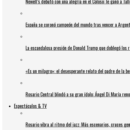
Newell’s debutó con una alegría en el Coloso: le ganó a Tal
España se coronó campeón del mundo tras vencer a Argent
La escandalosa presión de Donald Trump que doblegó los r
«Es un milagro»: el desesperante relato del padre de la b
Rosario Central blindó a su gran ídolo: Ángel Di María ren
Espectáculos & TV
Rosario vibra al ritmo del jazz: Más escenarios, cruces gen