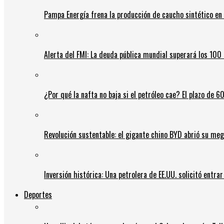
Pampa Energía frena la producción de caucho sintético en 
Alerta del FMI: La deuda pública mundial superará los 100 
¿Por qué la nafta no baja si el petróleo cae? El plazo de 
Revolución sustentable: el gigante chino BYD abrió su meg
Inversión histórica: Una petrolera de EE.UU. solicitó entr
Deportes