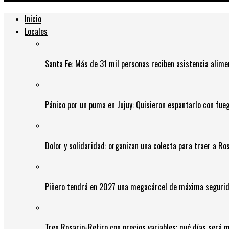
Inicio
Locales
Santa Fe: Más de 31 mil personas reciben asistencia alime
Pánico por un puma en Jujuy: Quisieron espantarlo con fue
Dolor y solidaridad: organizan una colecta para traer a Ros
Piñero tendrá en 2027 una megacárcel de máxima seguridad
Tren Rosario-Retiro con precios variables: qué días será m